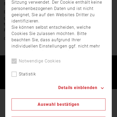
Sitzung verwendet. Der Cookie enthält keine
28. Juli 2019 19:01
personenbezogenen Daten und ist nicht
Die oberfränkischen Feuerwehrfrauen und -männer
geeignet, Sie auf den Websites Dritter zu
geraten langsam an ihre Belastungsgrenze. Nahezu
identifizieren.
täglich müssen sie ausrücken, um Wald- und
Sie können selbst entscheiden, welche
Feldbrände aufgrund der Trockenheit zu bekämpfen.
Cookies Sie zulassen möchten. Bitte
Quelle:
TV Oberfranken
beachten Sie, dass aufgrund Ihrer
individuellen Einstellungen ggf. nicht mehr
alle Funktionalitäten der Seite verfügbar
sind. Weitere Informationen zur Verwendung
Notwendige Cookies
von Cookies, der Speicherung und
Kontakt
Impressum
Datenschutz
Verarbeitung personenbezogener Daten
Statistik
finden Sie in unserer
Datenschutzerklärung
.
Landesfeuerwehrverband Bayern © 2026
Details einblenden
In unserer
Datenschutzerklärung
beschreiben wir
Auswahl bestätigen
den Einsatz von Cookies auf unserer Webseite.
Cookies dienen u.a. zur laufenden Optimierung