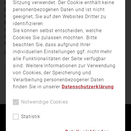
Sitzung verwendet. Der Cookie enthält keine
Landkreis Landsberg sein Unwesen. Seit Mitte
personenbezogenen Daten und ist nicht
Dezember gab es dort mehrere Brände, zumeist in
Landwirtschaftlichen Gebäuden. Bei dem jüngsten
geeignet, Sie auf den Websites Dritter zu
Brand in Scheuring sind am Montagmorgen 200 Schafe
identifizieren.
ums Leben gekommen. Wir haben uns umgehört, was
Sie können selbst entscheiden, welche
die Landwirte aus dem benachbarten Landkreis
Cookies Sie zulassen möchten. Bitte
Augsburg darüber denken.
beachten Sie, dass aufgrund Ihrer
individuellen Einstellungen ggf. nicht mehr
Quelle:
augsburg.tv
alle Funktionalitäten der Seite verfügbar
sind. Weitere Informationen zur Verwendung
Bayern
Brand
Einsatz
Feuer
Feuerteufel
von Cookies, der Speicherung und
Feuerwehr
Freiwillige Feuerwehr
Schwaben
Verarbeitung personenbezogener Daten
finden Sie in unserer
Datenschutzerklärung
.
Notwendige Cookies
Statistik
Kontakt
Impressum
Datenschutz