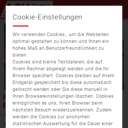
Cookie-Einstellungen
Wir verwenden Cookies , um die Webseiten
optimal gestalten zu können und Ihnen ein
hohes Maß an Benutzerfreundlichkeit zu
bieten.
Cookies sind kleine Textdateien, die auf
Video
Ihrem Rechner abgelegt werden und die Ihr
Browser speichert. Cookies bleiben auf Ihrem
Endgerät gespeichert bis diese automatisch
gelöscht werden oder Sie diese manuell in
abspi
FEUERTEUFEL IN SCHWABEN:
Ihren Browsereinstellungen löschen. Cookies
ermöglichen es uns, Ihren Browser beim
BAUERN IN SORGE
nächsten Besuch wiederzuerkennen. Zudem
7. Januar 2020 17:50
werden die Cookies zur anonymen
statistischen Auswertung für die Dauer einer
Seit Wochen treibt ein unbekannter Feuerteufel im