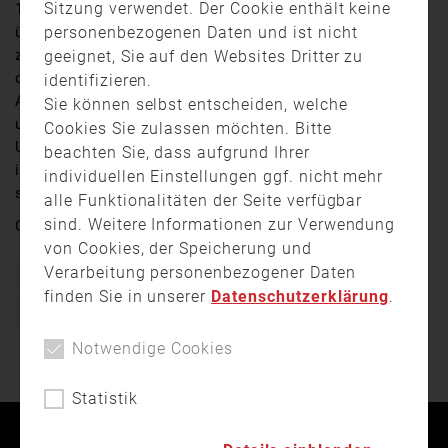
Sitzung verwendet. Der Cookie enthält keine
150jähriges Jubiläum. Mit zahlreichen Veranstaltungen
personenbezogenen Daten und ist nicht
über das Jahr verteilt, wird dieser runde Geburtstag
zelebriert. Den Auftakt macht an diesem Wochenende
geeignet, Sie auf den Websites Dritter zu
das „
Firetage Festival
“ auf der Theresienwiese.
identifizieren.
Am Samstag und Sonntag wird Kindern, Jugendlichen
Sie können selbst entscheiden, welche
und Erwachsenen eine wahre Erlebniswelt geboten.
Cookies Sie zulassen möchten. Bitte
Unter anderem mit einer großen Aktionsfläche auf der
beachten Sie, dass aufgrund Ihrer
im Stundenrhythmus spektakuläre Vorstellungen
individuellen Einstellungen ggf. nicht mehr
stattfinden.
alle Funktionalitäten der Seite verfügbar
sind. Weitere Informationen zur Verwendung
Quelle:
muenchen.tv
von Cookies, der Speicherung und
Verarbeitung personenbezogener Daten
Festival
Feuerwehr
Firetage
Igl
München
finden Sie in unserer
Datenschutzerklärung
.
Theresienwiese
Notwendige Cookies
Statistik
Kontakt
Impressum
Datenschutz