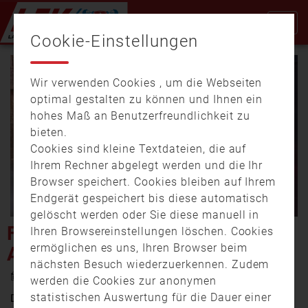
Cookie-Einstellungen
Wir verwenden Cookies , um die Webseiten
optimal gestalten zu können und Ihnen ein
hohes Maß an Benutzerfreundlichkeit zu
bieten.
Cookies sind kleine Textdateien, die auf
Video
Ihrem Rechner abgelegt werden und die Ihr
Browser speichert. Cookies bleiben auf Ihrem
Endgerät gespeichert bis diese automatisch
gelöscht werden oder Sie diese manuell in
abspi
FEUERWEHR-ERLEBNISWELT
Ihren Browsereinstellungen löschen. Cookies
ermöglichen es uns, Ihren Browser beim
AUF DER THERESIENWIESE
nächsten Besuch wiederzuerkennen. Zudem
18. April 2016 14:34
werden die Cookies zur anonymen
statistischen Auswertung für die Dauer einer
Die Freiwillige Feuerwehr in München feiert heuer ihr