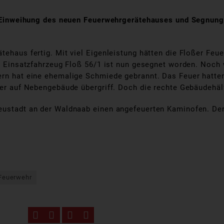
Die Einweihung des neuen Feuerwehrgerätehauses und Segnun
tehaus fertig. Mit viel Eigenleistung hätten die Floßer Feu
as Einsatzfahrzeug Floß 56/1 ist nun gesegnet worden. Noch 
ern hat eine ehemalige Schmiede gebrannt. Das Feuer hatten
uer auf Nebengebäude übergriff. Doch die rechte Gebäudehälf
Neustadt an der Waldnaab einen angefeuerten Kaminofen. D
 Feuerwehr