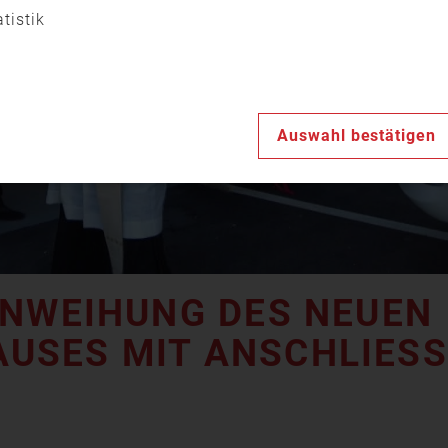
Video
atistik
abspiele
Auswahl bestätigen
NWEIHUNG DES NEUEN F
ES MIT ANSCHLIESSEN