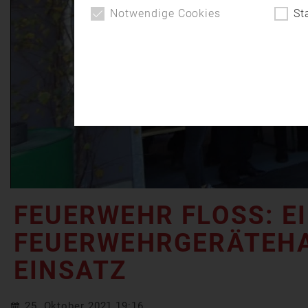
Notwendige Cookies
St
FEUERWEHR FLOSS: EI
EUERWEHRGERÄTEHAUS
NSATZ
25. Oktober 2021 19:16