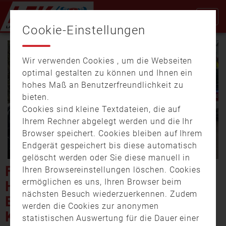
Cookie-Einstellungen
Wir verwenden Cookies , um die Webseiten
optimal gestalten zu können und Ihnen ein
hohes Maß an Benutzerfreundlichkeit zu
bieten.
Cookies sind kleine Textdateien, die auf
Video
Ihrem Rechner abgelegt werden und die Ihr
Browser speichert. Cookies bleiben auf Ihrem
Endgerät gespeichert bis diese automatisch
gelöscht werden oder Sie diese manuell in
abspi
FEUERWEHR MÜNCHEN
Ihren Browsereinstellungen löschen. Cookies
ermöglichen es uns, Ihren Browser beim
HATTE 2020 WENIGER
nächsten Besuch wiederzuerkennen. Zudem
EINSÄTZE UND TROTZDEM
werden die Cookies zur anonymen
KEIN RUHIGES JAHR
statistischen Auswertung für die Dauer einer