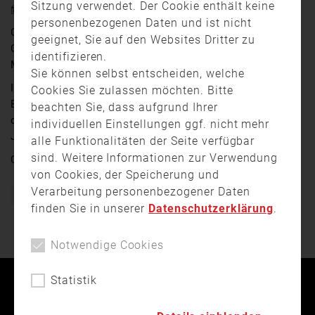
Sitzung verwendet. Der Cookie enthält keine
26. März 2021 9:01
personenbezogenen Daten und ist nicht
Großeinsätze, Tierrettungen und Maskenverteilung. Die
geeignet, Sie auf den Websites Dritter zu
Coronakrise hat auch das Berufsleben unsere
identifizieren.
Münchner Feuerwehr verändert.
Sie können selbst entscheiden, welche
Im vergangenen Jahr gab es 10 Prozent weniger
Cookies Sie zulassen möchten. Bitte
Einsätze als sonst. Langweilig ist den Einsatzkräften
beachten Sie, dass aufgrund Ihrer
deshalb aber ganz und gar nicht, das geht aus dem
individuellen Einstellungen ggf. nicht mehr
Jahresbericht hervor.
alle Funktionalitäten der Seite verfügbar
sind. Weitere Informationen zur Verwendung
Quelle:
muenchen.tv
von Cookies, der Speicherung und
Verarbeitung personenbezogener Daten
Bayern
Feuerwehr
München
finden Sie in unserer
Datenschutzerklärung
.
Notwendige Cookies
Statistik
Kontakt
Impressum
Datenschutz