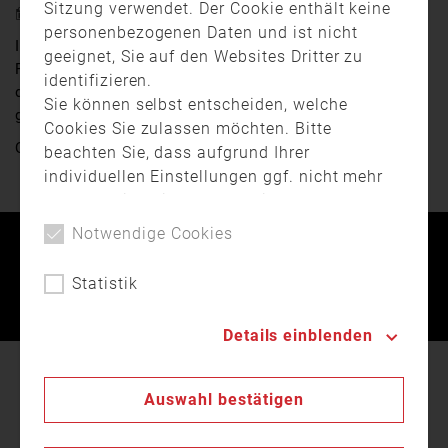
Sitzung verwendet. Der Cookie enthält keine
6. März 2024 18:27
personenbezogenen Daten und ist nicht
In Staudach in der Gemeinde Rimbach im Landkreis
geeignet, Sie auf den Websites Dritter zu
Rottal-Inn ehrte Landrat Michael Fahmüller Personen
identifizieren.
der Feuerwehr, dem BRK und der THW für ihre
Sie können selbst entscheiden, welche
geleisteten Dienste.
Cookies Sie zulassen möchten. Bitte
Quelle:
Niederbayern TV Passau
beachten Sie, dass aufgrund Ihrer
individuellen Einstellungen ggf. nicht mehr
alle Funktionalitäten der Seite verfügbar
sind. Weitere Informationen zur Verwendung
Notwendige Cookies
von Cookies, der Speicherung und
Kontakt
Impressum
Datenschutz
Verarbeitung personenbezogener Daten
Statistik
finden Sie in unserer
Datenschutzerklärung
.
Landesfeuerwehrverband Bayern © 2026
Details einblenden
In unserer
Datenschutzerklärung
beschreiben wir
Auswahl bestätigen
den Einsatz von Cookies auf unserer Webseite.
Cookies dienen u.a. zur laufenden Optimierung