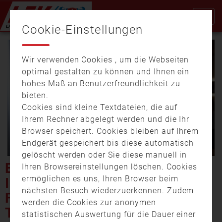
Cookie-Einstellungen
Wir verwenden Cookies , um die Webseiten
optimal gestalten zu können und Ihnen ein
hohes Maß an Benutzerfreundlichkeit zu
bieten.
Cookies sind kleine Textdateien, die auf
Video
Ihrem Rechner abgelegt werden und die Ihr
Browser speichert. Cookies bleiben auf Ihrem
Endgerät gespeichert bis diese automatisch
gelöscht werden oder Sie diese manuell in
abspi
EHRENZEICHENVERLEIHUNG
Ihren Browsereinstellungen löschen. Cookies
ermöglichen es uns, Ihren Browser beim
IM LANDKREIS ROTTAL-INN
nächsten Besuch wiederzuerkennen. Zudem
FÜR FEUERWEHR, BRK UND
werden die Cookies zur anonymen
THW
statistischen Auswertung für die Dauer einer