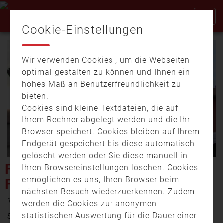
Cookie-Einstellungen
Wir verwenden Cookies , um die Webseiten
optimal gestalten zu können und Ihnen ein
hohes Maß an Benutzerfreundlichkeit zu
bieten.
Cookies sind kleine Textdateien, die auf
Video
Ihrem Rechner abgelegt werden und die Ihr
Browser speichert. Cookies bleiben auf Ihrem
Endgerät gespeichert bis diese automatisch
gelöscht werden oder Sie diese manuell in
abspi
FEUERWEHRGERÄTEHAUS
Ihren Browsereinstellungen löschen. Cookies
ermöglichen es uns, Ihren Browser beim
FREIHÖLS WIRD ERWEITERT
nächsten Besuch wiederzuerkennen. Zudem
7. November 2023 13:50
werden die Cookies zur anonymen
statistischen Auswertung für die Dauer einer
Spatenstich für den An- und Erweiterungsbau des