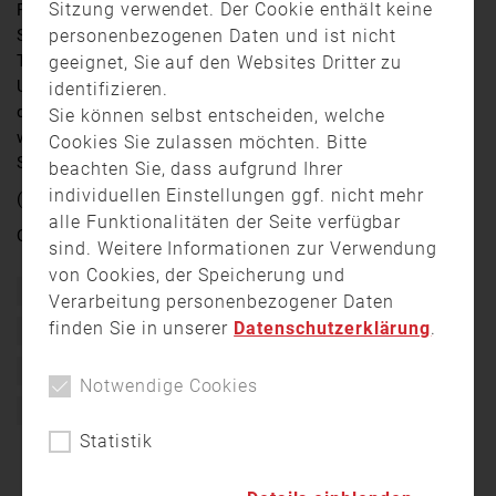
Sitzung verwendet. Der Cookie enthält keine
Feuerwehrgerätehauses Freihöls in der Stadt
personenbezogenen Daten und ist nicht
Schwandorf. Mit der Erweiterung soll Platz für ein
Tragkraftspritzenfahrzeug und für einen separaten
geeignet, Sie auf den Websites Dritter zu
Umkleideraum geschaffen werden. Zudem sollen durch
identifizieren.
den Umbau die Sicherheit im Gerätehaus verbessert
Sie können selbst entscheiden, welche
werden. Die Baukosten sollen sich laut Stadt
Cookies Sie zulassen möchten. Bitte
Schwandorf auf 120.000 Euro belaufen.
beachten Sie, dass aufgrund Ihrer
individuellen Einstellungen ggf. nicht mehr
(Kamera: Ingrid Probst)
alle Funktionalitäten der Seite verfügbar
Quelle:
OTV
sind. Weitere Informationen zur Verwendung
von Cookies, der Speicherung und
Bayern
Feuerwehr
Feuerwehrgerätehaus
Verarbeitung personenbezogener Daten
finden Sie in unserer
Datenschutzerklärung
.
Freiwillige Feuerwehr
Gerätehaus
Oberpfalz
Oberpfalz TV
OTV
Schwandorf
Spatenstich
Notwendige Cookies
Umbau
Statistik