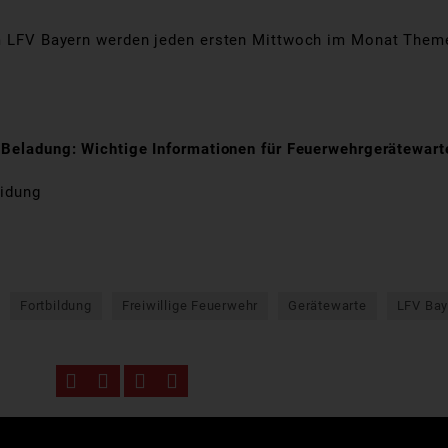
 im LFV Bayern werden jeden ersten Mittwoch im Monat Them
n Beladung: Wichtige Informationen für Feuerwehrgerätewar
eidung
Fortbildung
Freiwillige Feuerwehr
Gerätewarte
LFV Bay