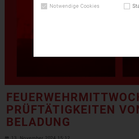
Notwendige Cookies
St
FEUERWEHRMITTWOCH
PRÜFTÄTIGKEITEN VO
BELADUNG
13. November 2024 15:12