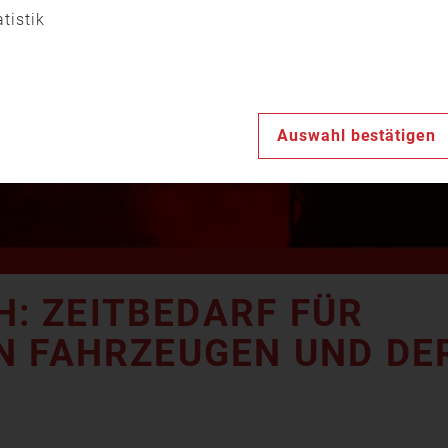
Video
atistik
abspiele
Auswahl bestätigen
: ZEITBEDARF FÜR
N FAHRZEUGEN UND DE