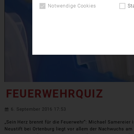
Notwendige Cookies
St
FEUERWEHRQUIZ
6. September 2016 17:53
„Sein Herz brennt für die Feuerwehr“: Michael Samereier
Neustift bei Ortenburg liegt vor allem der Nachwuchs am