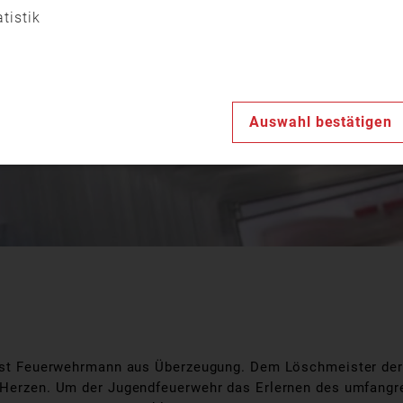
Video
atistik
abspiele
Auswahl bestätigen
 ist Feuerwehrmann aus Überzeugung. Dem Löschmeister der
 Herzen. Um der Jugendfeuerwehr das Erlernen des umfangre