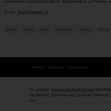
simulierten Dachstuhlbrand im Stephansdom zu Passau m
Quelle:
Niederbayern TV
Bayern
Brand
Dom
Feuerwehr
Passau
Übung
Kontakt
Impressum
Datenschutz
In unserer
Datenschutzerklärung
beschrei
laufenden Optimierung unseres Services
zu.