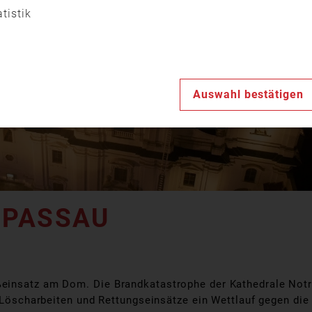
Video
atistik
abspiele
Auswahl bestätigen
 PASSAU
einsatz am Dom. Die Brandkatastrophe der Kathedrale Notr
e Löscharbeiten und Rettungseinsätze ein Wettlauf gegen die