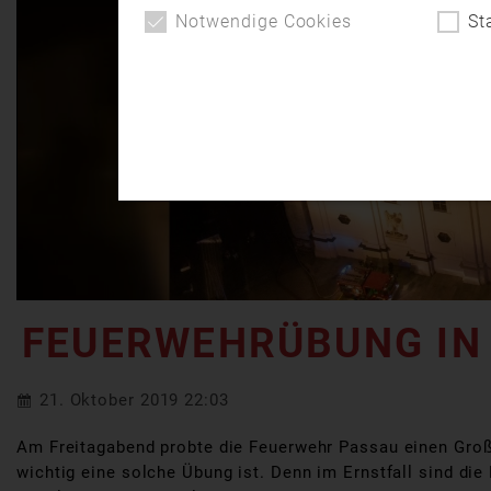
Notwendige Cookies
St
FEUERWEHRÜBUNG IN
21. Oktober 2019 22:03
Am Freitagabend probte die Feuerwehr Passau einen Groß
wichtig eine solche Übung ist. Denn im Ernstfall sind di