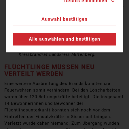
Details einblenden
das Feuer auf die Nachbargebäude übergreift.
Hier in Wörth stehen die Gebäude Wand an Wand
und das ist so die Schwierigkeit an den Brand
Auswahl bestätigen
ranzukommen. Wir haben hier zwei
Einsatzabschnitte in denen sechs Feuerwehren
beschäftigt sind, versucht von der
Alle auswählen und bestätigen
Odenwaldstraße und von der Weberstraße den
Brand abzulöschen.“, so Martin Spilger,
Kreisbrandrat Landkreis Miltenberg.
FLÜCHTLINGE MÜSSEN NEU
VERTEILT WERDEN
Eine weitere Ausbreitung des Brands konnten die
Feuerwehren somit verhindern. Bei den Löscharbeiten
waren über 120 Rettungskräfte beteiligt. Die insgesamt
14 Bewohnerinnen und Bewohner der
Flüchtlingsunterkunft konnten sich noch vor dem
Eintreffen der Einsatzkräfte in Sicherheit bringen.
Verletzt wurde daher niemand. Zum Übergang wurden