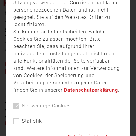
NOCH NICHT GEKLÄRT
Sitzung verwendet. Der Cookie enthält keine
personenbezogenen Daten und ist nicht
4. Mai 2026 18:00
geeignet, Sie auf den Websites Dritter zu
Im Landkreis Miltenberg hatte die Feuerwehr am
identifizieren.
Samstagmittag alle Hände voll zu tun. Denn eine
Sie können selbst entscheiden, welche
Flüchtlingsunterkunft in Wörth am Main stand in
Cookies Sie zulassen möchten. Bitte
Flammen. Ob es sich bei der Ursache um Brandstiftung
beachten Sie, dass aufgrund Ihrer
handelt ist aktuell noch offen.
individuellen Einstellungen ggf. nicht mehr
alle Funktionalitäten der Seite verfügbar
FLÜCHTLINGSUNTERKUNFT IN
sind. Weitere Informationen zur Verwendung
FLAMMEN
von Cookies, der Speicherung und
Die Flüchtlingsunterkunft in Wörth am Main, im
Verarbeitung personenbezogener Daten
Landkreis Miltenberg stand am Samstag in Flammen.
finden Sie in unserer
Datenschutzerklärung
.
Gegen 11:30 wurden umliegende Feuerwehren zu dem
Brand in dem Wohnhaus gerufen. Unter anderem
Notwendige Cookies
Einsatzkräfte aus Wörth und Trennfurt rückten bei dem
Brand in der Weberstraße an.
Statistik
„Mit dem Eintreffen der Feuerwehr war schnell
klar, dass das Gebäude im Vollbrand steht und