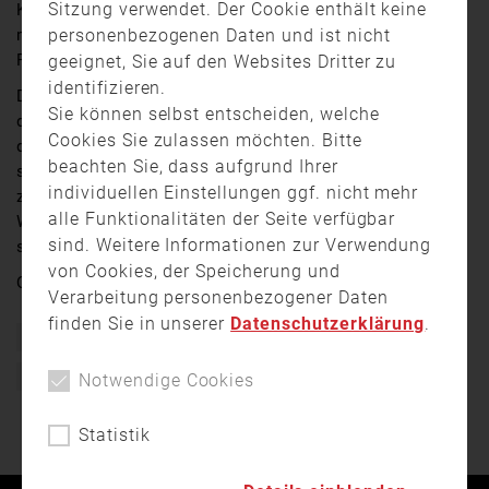
Sitzung verwendet. Der Cookie enthält keine
Krankenhäuser in wenigen Tagen gebaut, in Berlin hat
personenbezogenen Daten und ist nicht
man 14 Jahre für den BER Flughafen gebraucht und in
Fürth?
geeignet, Sie auf den Websites Dritter zu
identifizieren.
Da wird auch schon mehrere Jahre am neuen Gebäude
Sie können selbst entscheiden, welche
der Feuerwehr rumgewerkelt. Es dauert, dauert und
Cookies Sie zulassen möchten. Bitte
dauert. Dabei sollte das Gebäude in der Kapellenstraße
beachten Sie, dass aufgrund Ihrer
seit Sommer 2020 fertig sein. Doch wie sieht es jetzt,
individuellen Einstellungen ggf. nicht mehr
zwei Jahre nach der angestrebten Inbetriebnahme aus?
alle Funktionalitäten der Seite verfügbar
Wir haben uns auf dem Gelände umgesehen und
sind. Weitere Informationen zur Verwendung
schonmal hinter die Türen geblickt.
von Cookies, der Speicherung und
Quelle:
Franken Fernsehen
Verarbeitung personenbezogener Daten
finden Sie in unserer
Datenschutzerklärung
.
Bayern
Feuerwache
Feuerwehr
Fürth
Neue Feuerwache
Notwendige Cookies
Statistik