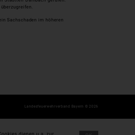
m Stadtteil Dambach gerufen.
 überzugreifen.
 ein Sachschaden im höheren
Landesfeuerwehrverband Bayern © 2026
ookies dienen u.a. zur