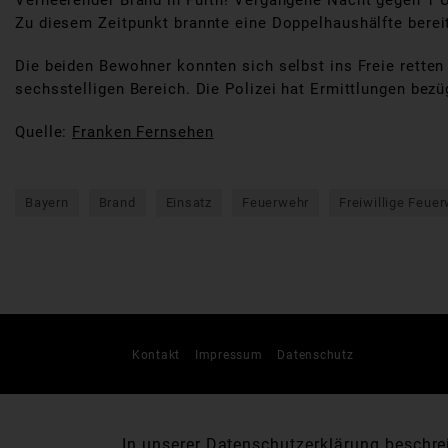
Verheerender Brand in Fürth! Vergangene Nacht gegen 1 
Zu diesem Zeitpunkt brannte eine Doppelhaushälfte bereit
Die beiden Bewohner konnten sich selbst ins Freie rette
sechsstelligen Bereich. Die Polizei hat Ermittlungen be
Quelle:
Franken Fernsehen
Bayern
Brand
Einsatz
Feuerwehr
Freiwillige Feue
Kontakt
Impressum
Datenschutz
In unserer
Datenschutzerklärung
beschrei