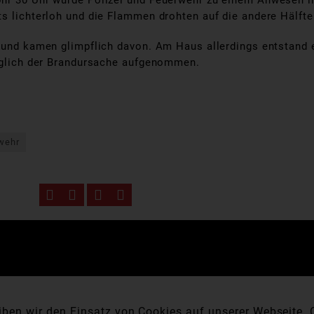
Uhr 30 Uhr wurde Polizei und Feuerwehr zu einem Anwesen i
s lichterloh und die Flammen drohten auf die andere Hälfte
n und kamen glimpflich davon. Am Haus allerdings entstand
züglich der Brandursache aufgenommen.
rwehr
ben wir den Einsatz von Cookies auf unserer Webseite. C