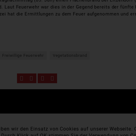
gnachmittag (05. Juli) einen Flächenbrand bei Litzendorf 
d. Laut Feuerwehr war dies in der Gegend bereits der fünfte
izei hat die Ermittlungen zu dem Feuer aufgenommen und erm
Freiwillige Feuerwehr
Vegetationsbrand
ben wir den Einsatz von Cookies auf unserer Webseite. C
. Durch Klick auf OK stimmen Sie der Verwendung von Co