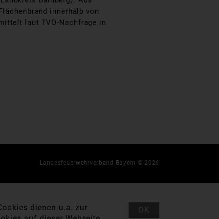
(Landkreis Bamberg). Aus
 Flächenbrand innerhalb von
ittelt laut TVO-Nachfrage in
Landesfeuerwehrverband Bayern © 2026
ookies dienen u.a. zur
OK
okies auf dieser Webseite