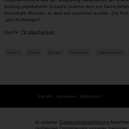
Feuerwehrkräfte aus der Umgebung bekämpften am Diensta
bislang unbekannter Ursache brannte dort ein Getreidefel
eineinhalb Wochen, zu dem sie alarmiert wurden. Die Pol
„alle Richtungen“.
Quelle:
TV Oberfranken
Bayern
Brand
Einsatz
Feuerwehr
Flächenbrand
Kontakt
Impressum
Datenschutz
In unserer
Datenschutzerklärung
beschrei
laufenden Optimierung unseres Services