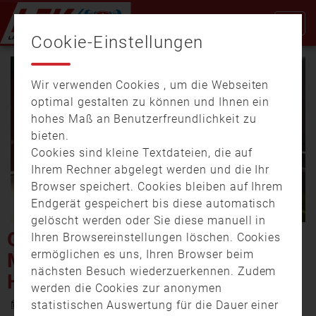
Cookie-Einstellungen
Wir verwenden Cookies , um die Webseiten
optimal gestalten zu können und Ihnen ein
hohes Maß an Benutzerfreundlichkeit zu
bieten.
Cookies sind kleine Textdateien, die auf
Video
Ihrem Rechner abgelegt werden und die Ihr
Browser speichert. Cookies bleiben auf Ihrem
Endgerät gespeichert bis diese automatisch
gelöscht werden oder Sie diese manuell in
abspi
GROSSBRAND AM M
Ihren Browsereinstellungen löschen. Cookies
ermöglichen es uns, Ihren Browser beim
ARKTPLATZ IN H
nächsten Besuch wiederzuerkennen. Zudem
OHENBURG
werden die Cookies zur anonymen
26. Mai 2020 20:53
statistischen Auswertung für die Dauer einer