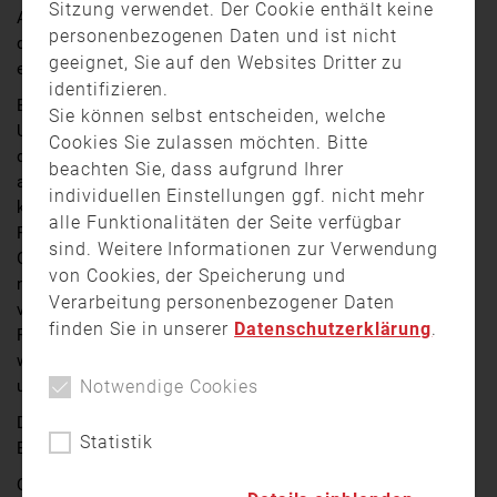
Sitzung verwendet. Der Cookie enthält keine
Am Montag (25. Mai) ging am späten Abend Alarm bei
personenbezogenen Daten und ist nicht
der Integrierten Leitstelle Amberg ein. Und zwar wegen
geeignet, Sie auf den Websites Dritter zu
eines Großbrandes am Hohenburger Marktplatz.
identifizieren.
Eine leerstehende Stallung war aus unbekannter
Sie können selbst entscheiden, welche
Ursache in Brand geraten. Das Feuer griff das
Cookies Sie zulassen möchten. Bitte
dazugehörige Wohngebäude und die beidseitig
beachten Sie, dass aufgrund Ihrer
angrenzenden Häuser über. Vier betroffene Anwohner
individuellen Einstellungen ggf. nicht mehr
konnten sich selbstständig vor dem Eintreffen der
alle Funktionalitäten der Seite verfügbar
Rettungskräfte aus ihrem Haus retten, die anderen
sind. Weitere Informationen zur Verwendung
Gebäude waren unbewohnt. Personen wurden demnach
von Cookies, der Speicherung und
nicht verletzt. Die Dachstühle brannten jedoch
Verarbeitung personenbezogener Daten
vollständig nieder. Den Sachschaden schätzt die
finden Sie in unserer
Datenschutzerklärung
.
Polizei auf mehrere hunderttausend Euro. Im Einsatz
waren laut Polizeibericht etwa 135 Einsatzkräfte aller
Notwendige Cookies
umliegenden Feuerwehren.
Die Kriminalpolizei Amberg hat die Ermittlungen zur
Statistik
Brandursache aufgenommen.
Quelle:
Oberpfalz TV
/ Videoreporter: Jürgen Masching