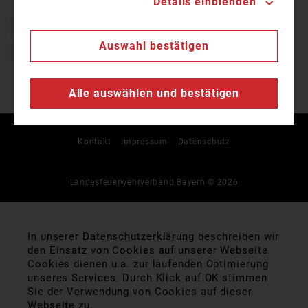
Details einblenden
Bayern
Brand
Einsatz
Feuerwehr
Auswahl bestätigen
Freiwillige Feuerwehr
Alle auswählen und bestätigen
Kontakt
Impressum
Datenschutz
Landesfeuerwehrverband Bayern © 2026
In unserer
Datenschutzerklärung
beschreiben wir
den Einsatz von Cookies auf unserer Webseite.
Cookies dienen u.a. zur laufenden Optimierung
unseres Services. Durch Klick auf OK stimmen
Sie der Verwendung von Cookies auf dieser
Webseite zu.