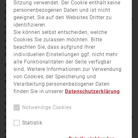
Sitzung verwendet. Der Cookie enthält keine
Am Donnerstagvormittag (11. Juni) wurden zahlreiche
personenbezogenen Daten und ist nicht
Einsatzkräfte in die Lichtenfelser Straße in
geeignet, Sie auf den Websites Dritter zu
Untersiemau im Landkreis Coburg alarmiert. Aus einem
identifizieren.
ehemaligen Brauereigebäude war dichter schwarzer
Sie können selbst entscheiden, welche
Rauch aufgestiegen. Die Feuerwehr konnte den Brand
Cookies Sie zulassen möchten. Bitte
zwar schnell unter Kontrolle bringen, dennoch entstand
beachten Sie, dass aufgrund Ihrer
erheblicher Sachschaden. Zudem mussten zwei
individuellen Einstellungen ggf. nicht mehr
Personen medizinisch behandelt werden.
alle Funktionalitäten der Seite verfügbar
Gebäude schwer beschädigt
sind. Weitere Informationen zur Verwendung
Durch das schnelle und koordinierte Vorgehen der
von Cookies, der Speicherung und
Feuerwehr gelang es, die Flammen rasch einzudämmen
Verarbeitung personenbezogener Daten
und ein Übergreifen des Feuers auf weitere
finden Sie in unserer
Datenschutzerklärung
.
Gebäudeteile zu verhindern. Trotz des schnellen
Einsatzes wurde der größtenteils leerstehende
Notwendige Cookies
Gebäudekomplex erheblich beschädigt. Nach ersten
Einschätzungen beläuft sich der Sachschaden auf einen
Statistik
Betrag im niedrigen sechsstelligen Bereich. Zwei
Männer wurden wegen des Verdachts auf leichte