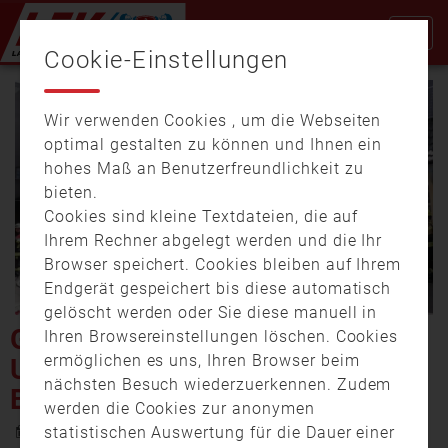
Cookie-Einstellungen
Wir verwenden Cookies , um die Webseiten
optimal gestalten zu können und Ihnen ein
hohes Maß an Benutzerfreundlichkeit zu
bieten.
Cookies sind kleine Textdateien, die auf
Video
Ihrem Rechner abgelegt werden und die Ihr
Browser speichert. Cookies bleiben auf Ihrem
Endgerät gespeichert bis diese automatisch
gelöscht werden oder Sie diese manuell in
abspi
GROSSBRAND IN U
Ihren Browsereinstellungen löschen. Cookies
ermöglichen es uns, Ihren Browser beim
NTERSIEMAU: EHEMALIGE B
nächsten Besuch wiederzuerkennen. Zudem
RAUEREI IN FLAMMEN
werden die Cookies zur anonymen
11. Juni 2026 15:55
statistischen Auswertung für die Dauer einer