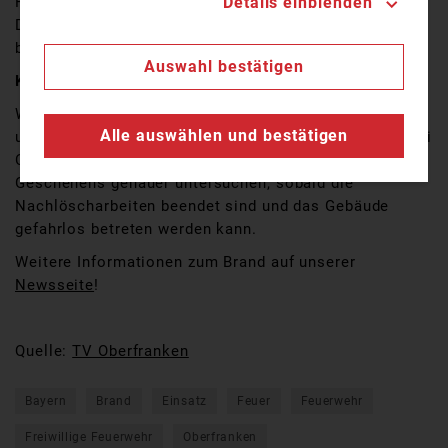
Details einblenden
Rauchgasvergiftungen in ein Krankenhaus gebracht.
Dort werden sie vorsorglich weiter untersucht und
beobachtet.
Auswahl bestätigen
Kriminalpolizei ermittelt zur Brandursache
Wie es zu dem Feuer kommen konnte, ist bislang noch
Alle auswählen und bestätigen
unklar. Die Ermittlungen wurden von der Kriminalpolizei
Coburg übernommen. Brandexperten sollen den Ort des
Geschehens genauer untersuchen, sobald die
Nachlöscharbeiten beendet sind und das Gebäude
gefahrlos betreten werden kann.
Weitere Informationen zum Brand auf unserer
Newsseite
!
Quelle:
TV Oberfranken
Bayern
Brand
Einsatz
Feuer
Feuerwehr
Freiwillige Feuerwehr
Oberfranken