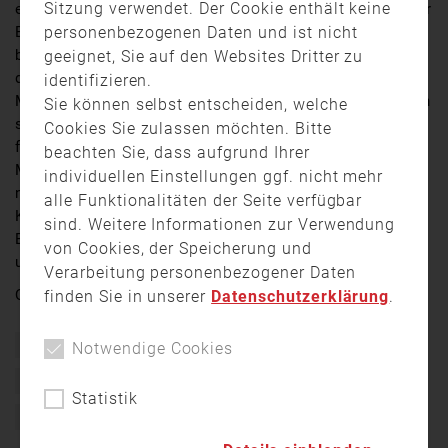
Sitzung verwendet. Der Cookie enthält keine
erfordert unterschiedliche Maßnahmen. Klar, denn jeder
personenbezogenen Daten und ist nicht
Einsatz ist situationsbedingt und abhängig von
bestimmten Umständen. Ein besonderer Umstand wäre
geeignet, Sie auf den Websites Dritter zu
da zum Beispiel ein Einsatz in einem Tunnel. Die
identifizieren.
Möglichkeit vorher in einem Tunnel zu üben, bietet sich
Sie können selbst entscheiden, welche
selten. Schließlich kann man wohl kaum einen Tunnel
Cookies Sie zulassen möchten. Bitte
für ein oder zwei Stunden komplett sperren. Die
beachten Sie, dass aufgrund Ihrer
Möglichkeit bietet sich also nur dann, wenn ein Tunnel
individuellen Einstellungen ggf. nicht mehr
noch nicht im Einsatz ist. So wie Donnerstagabend im
alle Funktionalitäten der Seite verfügbar
Katzenbergtunnel bei Heidingsfeld. Und was so ein
sind. Weitere Informationen zur Verwendung
Einsatz in einem Tunnel erfordert, ist wirklich
von Cookies, der Speicherung und
unglaublich.
Verarbeitung personenbezogener Daten
Quelle:
TV touring
finden Sie in unserer
Datenschutzerklärung
.
Brand
Ehrenamt
Feuer
Feuerwehr
Notwendige Cookies
Feuerwehrschule
Freiwillige Feuerwehr
Übung
Statistik
Würzburg