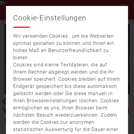
Cookie-Einstellungen
Wir verwenden Cookies , um die Webseiten
optimal gestalten zu können und Ihnen ein
hohes Maß an Benutzerfreundlichkeit zu
bieten.
Cookies sind kleine Textdateien, die auf
Video
Ihrem Rechner abgelegt werden und die Ihr
Browser speichert. Cookies bleiben auf Ihrem
Endgerät gespeichert bis diese automatisch
gelöscht werden oder Sie diese manuell in
abspi
GROSSÜBUNG DER W
Ihren Browsereinstellungen löschen. Cookies
ermöglichen es uns, Ihren Browser beim
ÜRZBURGER FEUERWEHREN
nächsten Besuch wiederzuerkennen. Zudem
1. Dezember 2017 19:04
werden die Cookies zur anonymen
statistischen Auswertung für die Dauer einer
Jeder Feuerwehrmann kann bestätigen: jeder Einsatz