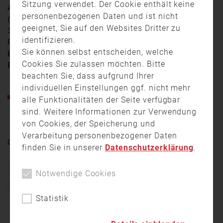
Sitzung verwendet. Der Cookie enthält keine
Am frühen Montagmorgen (27. März) kam es bei Naila
personenbezogenen Daten und ist nicht
(Landkreis Hof) zu einer spektakulären Irrfahrt eines
geeignet, Sie auf den Websites Dritter zu
37-jährigen Amerikaners. Laut Polizei soll der Pkw-
identifizieren.
Fahrer deutlich alkoholisiert gewesen sein. Zum
Sie können selbst entscheiden, welche
Einsatzgeschehen ein Statement von Andre Brand,
Cookies Sie zulassen möchten. Bitte
Einsatzleiter bei der Feuerwehr Culmitz.
beachten Sie, dass aufgrund Ihrer
individuellen Einstellungen ggf. nicht mehr
Mehr zu der spektakulären Irrfahrt auf unserer
alle Funktionalitäten der Seite verfügbar
Newsseite!
sind. Weitere Informationen zur Verwendung
von Cookies, der Speicherung und
Verarbeitung personenbezogener Daten
Quelle:
TV Oberfranken
finden Sie in unserer
Datenschutzerklärung
.
Bayern
Einsatz
Feuerwehr
Freiwillige Feuerwehr
Notwendige Cookies
Unfall
Statistik