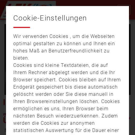
Cookie-Einstellungen
Wir verwenden Cookies , um die Webseiten
optimal gestalten zu können und Ihnen ein
hohes Maß an Benutzerfreundlichkeit zu
bieten.
Cookies sind kleine Textdateien, die auf
Video
Ihrem Rechner abgelegt werden und die Ihr
Browser speichert. Cookies bleiben auf Ihrem
Endgerät gespeichert bis diese automatisch
gelöscht werden oder Sie diese manuell in
abspi
IRRFAHRT BEI NAILA:
Ihren Browsereinstellungen löschen. Cookies
ermöglichen es uns, Ihren Browser beim
„FAHRZEUG IST 200 METER
nächsten Besuch wiederzuerkennen. Zudem
ÜBER EINE WIESE GEFAHREN“
werden die Cookies zur anonymen
27. März 2023 11:27
statistischen Auswertung für die Dauer einer