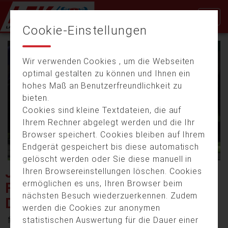
Cookie-Einstellungen
Wir verwenden Cookies , um die Webseiten
optimal gestalten zu können und Ihnen ein
hohes Maß an Benutzerfreundlichkeit zu
bieten.
Cookies sind kleine Textdateien, die auf
Video
Ihrem Rechner abgelegt werden und die Ihr
Browser speichert. Cookies bleiben auf Ihrem
Endgerät gespeichert bis diese automatisch
gelöscht werden oder Sie diese manuell in
abspi
JAHRESBILANZ DER
Ihren Browsereinstellungen löschen. Cookies
ermöglichen es uns, Ihren Browser beim
FREIWILLIGEN FEUERWEHR
nächsten Besuch wiederzuerkennen. Zudem
DER STADT LANDSHUT
werden die Cookies zur anonymen
7. März 2024 18:27
statistischen Auswertung für die Dauer einer