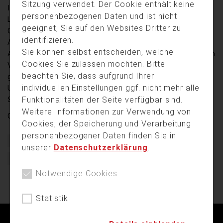
Sitzung verwendet. Der Cookie enthält keine
Im Jahr 2023 gab es für die Freiwillige Feuerwehr
personenbezogenen Daten und ist nicht
Landshut mehrere sehr intensive Monate mit
geeignet, Sie auf den Websites Dritter zu
Großeinsätzen und Wachdiensten, das geht aus der
identifizieren.
Anfang März veröffentlichten Jahresbilanz hervor. Die
Sie können selbst entscheiden, welche
Anzahl der Einsätze ist mit rund 1.600 im Vergleich zum
Cookies Sie zulassen möchten. Bitte
Vorjahr mit einem Plus von 19,4 Prozent deutlich
beachten Sie, dass aufgrund Ihrer
gestiegen. Hauptgrund hierfür waren zwei heftige
individuellen Einstellungen ggf. nicht mehr alle
Unwetterlagen im Sommer sowie die starken
Funktionalitäten der Seite verfügbar sind.
Schneefälle am ersten Dezemberwochenende.
Weitere Informationen zur Verwendung von
Quelle:
Niederbayern TV Landshut
Cookies, der Speicherung und Verarbeitung
personenbezogener Daten finden Sie in
Bayern
Ehrenamt
Einsatz
Einsatzstatistik
unserer
Datenschutzerklärung
.
Feuerwehr
Freiwillige Feuerwehr
Landshut
Notwendige Cookies
Statistik