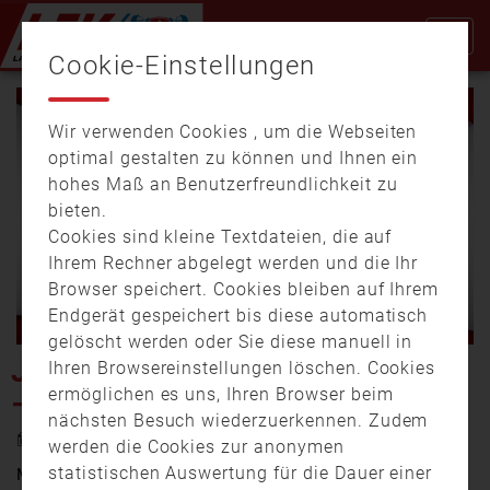
Cookie-Einstellungen
Wir verwenden Cookies , um die Webseiten
optimal gestalten zu können und Ihnen ein
hohes Maß an Benutzerfreundlichkeit zu
bieten.
Cookies sind kleine Textdateien, die auf
Video
Ihrem Rechner abgelegt werden und die Ihr
Browser speichert. Cookies bleiben auf Ihrem
Endgerät gespeichert bis diese automatisch
gelöscht werden oder Sie diese manuell in
abspi
JUGENDFEUERWEHR BAYERN
Ihren Browsereinstellungen löschen. Cookies
ermöglichen es uns, Ihren Browser beim
– NACHWUCHSWERBUNG
nächsten Besuch wiederzuerkennen. Zudem
7. November 2016 11:15
werden die Cookies zur anonymen
statistischen Auswertung für die Dauer einer
Mit diesem Spot wirbt die Jugendfeuerwehr Bayern um