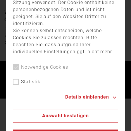
Sitzung verwendet. Der Cookie enthält keine
neue Mitglieder.
personenbezogenen Daten und ist nicht
Wenn auch du mitmachen willst, melde dich bei deiner
geeignet, Sie auf den Websites Dritter zu
örtlichen Feuerwehr.
identifizieren.
Dieses Video steht für Sie zum
Download
bereit.
Sie können selbst entscheiden, welche
Bitte wenden Sie sich diesbezüglich an: redaktion@lfv-
Cookies Sie zulassen möchten. Bitte
bayern.de
beachten Sie, dass aufgrund Ihrer
individuellen Einstellungen ggf. nicht mehr
alle Funktionalitäten der Seite verfügbar
sind. Weitere Informationen zur Verwendung
Notwendige Cookies
von Cookies, der Speicherung und
Kontakt
Impressum
Datenschutz
Verarbeitung personenbezogener Daten
Statistik
finden Sie in unserer
Datenschutzerklärung
.
Landesfeuerwehrverband Bayern © 2026
Details einblenden
In unserer
Datenschutzerklärung
beschreiben wir
Auswahl bestätigen
den Einsatz von Cookies auf unserer Webseite.
Cookies dienen u.a. zur laufenden Optimierung
unseres Services. Durch Klick auf OK stimmen