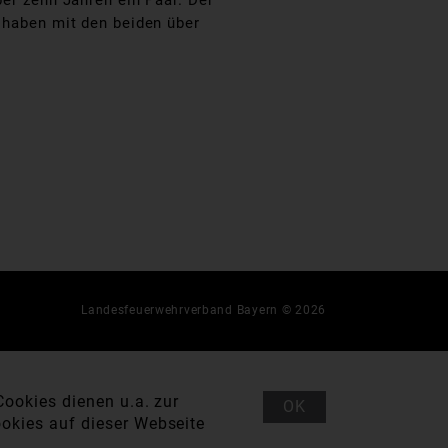
ber zehn Jahren ein Paar. Der
r haben mit den beiden über
Landesfeuerwehrverband Bayern © 2026
ookies dienen u.a. zur
OK
okies auf dieser Webseite