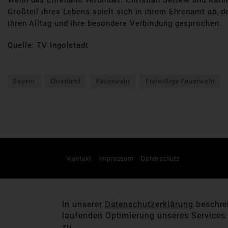
Wenn das Ehrenamt verbindet: Christian Settele und Karin 
Großteil ihres Lebens spielt sich in ihrem Ehrenamt ab, 
ihren Alltag und ihre besondere Verbindung gesprochen.
Quelle: TV Ingolstadt
Bayern
Ehrenamt
Feuerwehr
Freiwillige Feuerwehr
Kontakt
Impressum
Datenschutz
In unserer
Datenschutzerklärung
beschrei
laufenden Optimierung unseres Services
zu.