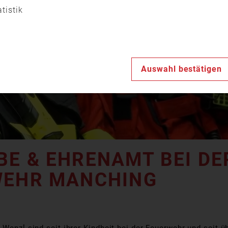
Video
atistik
abspiele
Auswahl bestätigen
BE & EHRENAMT BEI DE
WEHR MANCHING