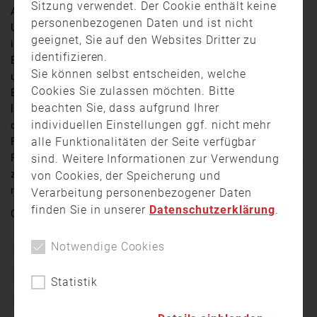
Sitzung verwendet. Der Cookie enthält keine
Am Donnerstagabend ist aus bislang ungeklärter
personenbezogenen Daten und ist nicht
Ursache ein Brand im Keller eines Einfamilienhauses
geeignet, Sie auf den Websites Dritter zu
in
Neusitz
im Landkreis Ansbach ausgebrochen. Ein
identifizieren.
Bewohner des Hauses bemerkte die Flammen im Keller
Sie können selbst entscheiden, welche
und rief Polizei und Feuerwehr. Diese stellten bei
Cookies Sie zulassen möchten. Bitte
Eintreffen eine starke Rauchentwicklung fest und
beachten Sie, dass aufgrund Ihrer
löschten den Brand, der wahrscheinlich in der Sauna
individuellen Einstellungen ggf. nicht mehr
des Hauses ausgebrochen war. Einer der
alle Funktionalitäten der Seite verfügbar
Feuerwehrmänner erlitt bei den Löscharbeiten eine
Rauchvergiftung. Der Schaden liegt ersten Schätzungen
sind. Weitere Informationen zur Verwendung
zufolge im sechsstelligen Bereich. Die Polizei ermittelt
von Cookies, der Speicherung und
noch zur genauen Brandursache.
Verarbeitung personenbezogener Daten
finden Sie in unserer
Datenschutzerklärung
.
Quelle:
Franken Fernsehen
Notwendige Cookies
Bayern
Brand
Einsatz
Feuerwehr
Franken
Franken Fernsehen
Freiwillige Feuerwehr
Kellerbrand
Statistik
Mittelfranken