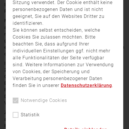
Sitzung verwendet. Der Cookie enthält keine
In Barthelmesaurach bei Kammerstein im Landkreis
personenbezogenen Daten und ist nicht
Roth ist heute Nachmittag ein Schulbus umgekippt.
geeignet, Sie auf den Websites Dritter zu
Nach Angaben der Polizei verlor die 52-jährige Fahrerin
identifizieren.
auf Höhe der Grundschule mutmaßlich wegen eines
Sie können selbst entscheiden, welche
medizinischen Notfalls das Bewusstsein. Der Bus
Cookies Sie zulassen möchten. Bitte
geriet in den Gegenverkehr und prallte frontal gegen
beachten Sie, dass aufgrund Ihrer
einen Mercedes, in dem eine 48-jährige Frau saß. Durch
individuellen Einstellungen ggf. nicht mehr
die Wucht des Aufpralls kippte der Kleinbus um.
alle Funktionalitäten der Seite verfügbar
In dem Schulbus befanden sich neben der Fahrerin eine
sind. Weitere Informationen zur Verwendung
25-jährige Beifahrerin und vier Kinder im
von Cookies, der Speicherung und
Grundschulalter. Alle Insassen wurden leicht verletzt.
Verarbeitung personenbezogener Daten
Ersthelfer begannen sofort mit der Reanimation der
finden Sie in unserer
Datenschutzerklärung
.
Fahrerin, bis Rettungsdienst und Feuerwehr eintrafen.
Die Mercedesfahrerin erlitt mittelschwere
Notwendige Cookies
Verletzungen.
Zwei Rettungshubschrauber waren im Einsatz, mussten
Statistik
aber niemanden mitnehmen. Insgesamt waren rund 85
Einsatzkräfte von Polizei, Rettungsdienst und