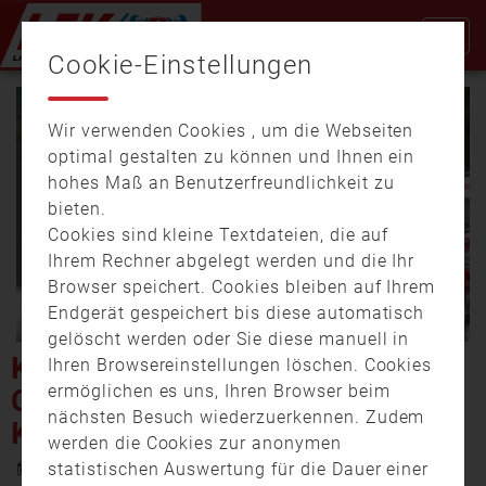
Cookie-Einstellungen
Wir verwenden Cookies , um die Webseiten
optimal gestalten zu können und Ihnen ein
hohes Maß an Benutzerfreundlichkeit zu
bieten.
Cookies sind kleine Textdateien, die auf
Video
Ihrem Rechner abgelegt werden und die Ihr
Browser speichert. Cookies bleiben auf Ihrem
Endgerät gespeichert bis diese automatisch
gelöscht werden oder Sie diese manuell in
abspi
KLEINBUS KIPPT NACH
Ihren Browsereinstellungen löschen. Cookies
ermöglichen es uns, Ihren Browser beim
CRASH UM: MEHRERE
nächsten Besuch wiederzuerkennen. Zudem
KINDER VERLETZT
werden die Cookies zur anonymen
26. September 2025 16:44
statistischen Auswertung für die Dauer einer