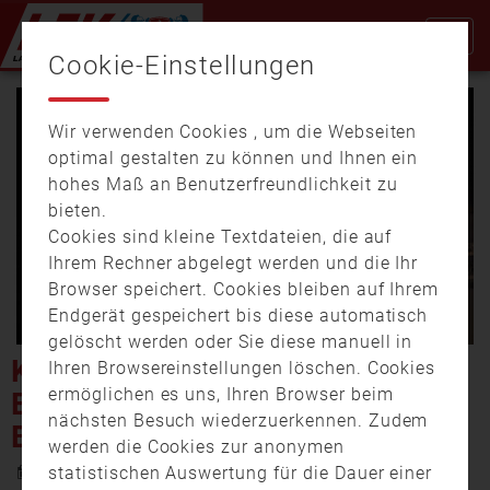
Cookie-Einstellungen
Wir verwenden Cookies , um die Webseiten
optimal gestalten zu können und Ihnen ein
hohes Maß an Benutzerfreundlichkeit zu
bieten.
Cookies sind kleine Textdateien, die auf
Video
Ihrem Rechner abgelegt werden und die Ihr
Browser speichert. Cookies bleiben auf Ihrem
Endgerät gespeichert bis diese automatisch
gelöscht werden oder Sie diese manuell in
abspi
KOLLERSRIED: FEUER IN
Ihren Browsereinstellungen löschen. Cookies
ermöglichen es uns, Ihren Browser beim
EINFAMILIENHAUS –
nächsten Besuch wiederzuerkennen. Zudem
BEWOHNER VERLETZT
werden die Cookies zur anonymen
8. Februar 2023 14:25
statistischen Auswertung für die Dauer einer