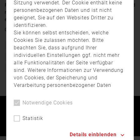
Sitzung verwendet. Der Cookie enthält keine
Fünf Feuerwehren mussten gestern zu einem Großbrand
personenbezogenen Daten und ist nicht
nach Kollersried bei Hemau ausrücken. Ein Bewohner
geeignet, Sie auf den Websites Dritter zu
erlitt eine Rauchvergiftung.
identifizieren.
Quelle:
TVA Ostbayern
Sie können selbst entscheiden, welche
Cookies Sie zulassen möchten. Bitte
Bayern
Brand
Einsatz
Feuerwehr
beachten Sie, dass aufgrund Ihrer
individuellen Einstellungen ggf. nicht mehr
Freiwillige Feuerwehr
Rauchgasvergiftung
Wohnhaus
alle Funktionalitäten der Seite verfügbar
Wohnungsbrand
sind. Weitere Informationen zur Verwendung
von Cookies, der Speicherung und
Verarbeitung personenbezogener Daten
finden Sie in unserer
Datenschutzerklärung
.
Notwendige Cookies
Kontakt
Impressum
Datenschutz
Statistik
Landesfeuerwehrverband Bayern © 2026
Details einblenden