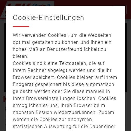
Cookie-Einstellungen
Wir verwenden Cookies , um die Webseiten
optimal gestalten zu können und Ihnen ein
hohes Maß an Benutzerfreundlichkeit zu
bieten.
Cookies sind kleine Textdateien, die auf
Video
Ihrem Rechner abgelegt werden und die Ihr
Browser speichert. Cookies bleiben auf Ihrem
Endgerät gespeichert bis diese automatisch
gelöscht werden oder Sie diese manuell in
abspi
KURZVERSION: MARKUS
Ihren Browsereinstellungen löschen. Cookies
ermöglichen es uns, Ihren Browser beim
23. November 2021 12:53
nächsten Besuch wiederzuerkennen. Zudem
Im Zuge unserer Kampagne „Helfen ist Trumpf“
werden die Cookies zur anonymen
möchten wir euch einige ehrenamtliche Feuerwehrleute
statistischen Auswertung für die Dauer einer