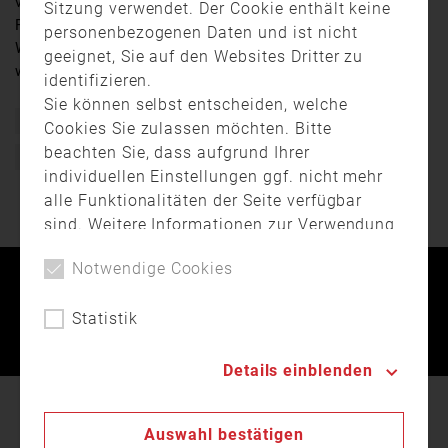
vorstellen. Markus ist seit 13 Jahren aktiv in der
Sitzung verwendet. Der Cookie enthält keine
Feiwilligen Feuerwehr. Dies wurde ihm bereits in die
personenbezogenen Daten und ist nicht
Wiege gelegt.
geeignet, Sie auf den Websites Dritter zu
www.helfenisttrumpf.de
identifizieren.
Sie können selbst entscheiden, welche
Ehrenamt
Feuerwehr
Freiwillige Feuerwehr
Cookies Sie zulassen möchten. Bitte
beachten Sie, dass aufgrund Ihrer
Helfen ist Trumpf
individuellen Einstellungen ggf. nicht mehr
alle Funktionalitäten der Seite verfügbar
sind. Weitere Informationen zur Verwendung
von Cookies, der Speicherung und
Notwendige Cookies
Verarbeitung personenbezogener Daten
Kontakt
Impressum
Datenschutz
finden Sie in unserer
Datenschutzerklärung
.
Statistik
Landesfeuerwehrverband Bayern © 2026
Details einblenden
In unserer
Datenschutzerklärung
beschreiben wir
Auswahl bestätigen
den Einsatz von Cookies auf unserer Webseite.