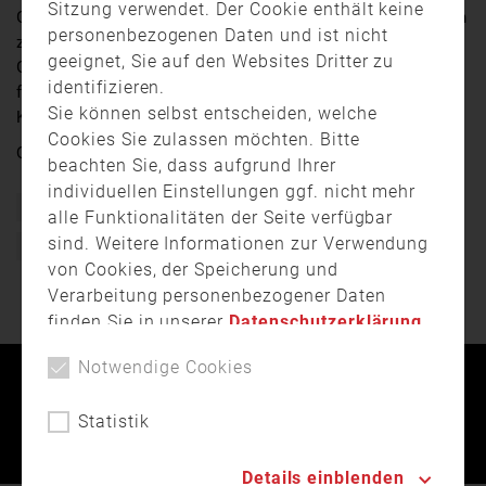
Sitzung verwendet. Der Cookie enthält keine
Gestern kam es in Unterheßbach im Landkreis Ansbach
personenbezogenen Daten und ist nicht
zu einem Brand in einer Garage – Direkt neben dem
geeignet, Sie auf den Websites Dritter zu
Gerätehaus der hiesigen Feuerwehr. Der Brandherd war
identifizieren.
für die Einsatzkräfte zunächst schwer zu erreichen.
Sie können selbst entscheiden, welche
Kreisbrandinspektor Gerd Meier war direkt vor Ort.
Cookies Sie zulassen möchten. Bitte
Quelle:
Franken Fernsehen
beachten Sie, dass aufgrund Ihrer
individuellen Einstellungen ggf. nicht mehr
Bayern
Brand
Einsatz
Feuer
Feuerwehr
alle Funktionalitäten der Seite verfügbar
sind. Weitere Informationen zur Verwendung
Freiwillige Feuerwehr
Garage
Garagenbrand
von Cookies, der Speicherung und
Verarbeitung personenbezogener Daten
finden Sie in unserer
Datenschutzerklärung
.
Notwendige Cookies
Kontakt
Impressum
Datenschutz
Statistik
Landesfeuerwehrverband Bayern © 2026
Details einblenden