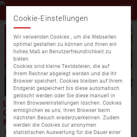
Cookie-Einstellungen
Wir verwenden Cookies , um die Webseiten
optimal gestalten zu können und Ihnen ein
hohes Maß an Benutzerfreundlichkeit zu
bieten.
Cookies sind kleine Textdateien, die auf
Video
Ihrem Rechner abgelegt werden und die Ihr
Browser speichert. Cookies bleiben auf Ihrem
Endgerät gespeichert bis diese automatisch
gelöscht werden oder Sie diese manuell in
abspi
LANDKREIS ANSBACH:
Ihren Browsereinstellungen löschen. Cookies
ermöglichen es uns, Ihren Browser beim
GARAGEN-BRAND DIREKT
nächsten Besuch wiederzuerkennen. Zudem
NEBEN DER FEUERWEHR
werden die Cookies zur anonymen
10. Oktober 2022 17:53
statistischen Auswertung für die Dauer einer