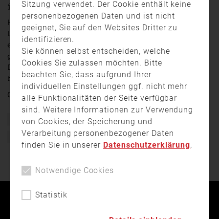
Sitzung verwendet. Der Cookie enthält keine
14. Dezember 2021 17:56
personenbezogenen Daten und ist nicht
Heute Vormittag mussten mehrere Feuerwehren im
geeignet, Sie auf den Websites Dritter zu
Landkreis Cham zu einem Großeinsatz ausrücken. In
identifizieren.
einer Schreinerei war ein Feuer ausgebrochen. Die
Sie können selbst entscheiden, welche
gewaltige Rauchsäule war schon von Weitem zu sehen.
Cookies Sie zulassen möchten. Bitte
Das war aber nicht der erste Brand in diesem Betrieb –
beachten Sie, dass aufgrund Ihrer
bereits 2018 musste dort ein Feuer gelöscht werden.
individuellen Einstellungen ggf. nicht mehr
Quelle: TVA Ostbayern
alle Funktionalitäten der Seite verfügbar
sind. Weitere Informationen zur Verwendung
Bayern
Brand
Einsatz
Feuerwehr
von Cookies, der Speicherung und
Verarbeitung personenbezogener Daten
Freiwillige Feuerwehr
finden Sie in unserer
Datenschutzerklärung
.
Notwendige Cookies
Statistik
Kontakt
Impressum
Datenschutz