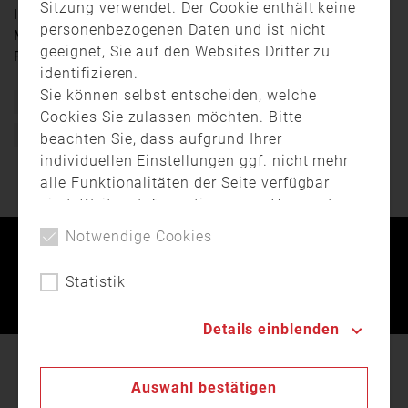
Sitzung verwendet. Der Cookie enthält keine
Im Waffenbrunner Ortsteil Kolmberg ist am späten
personenbezogenen Daten und ist nicht
Montagnachmittag eine Scheune niedergebrannt. 16
geeignet, Sie auf den Websites Dritter zu
Feuerwehren waren dabei im Einsatz.
identifizieren.
Sie können selbst entscheiden, welche
Bayern
Brand
Einsatz
Feuerwehr
Cookies Sie zulassen möchten. Bitte
Freiwillige Feuerwehr
beachten Sie, dass aufgrund Ihrer
individuellen Einstellungen ggf. nicht mehr
alle Funktionalitäten der Seite verfügbar
sind. Weitere Informationen zur Verwendung
von Cookies, der Speicherung und
Notwendige Cookies
Verarbeitung personenbezogener Daten
Kontakt
Impressum
Datenschutz
finden Sie in unserer
Datenschutzerklärung
.
Statistik
Landesfeuerwehrverband Bayern © 2026
Details einblenden
In unserer
Datenschutzerklärung
beschreiben wir
Auswahl bestätigen
den Einsatz von Cookies auf unserer Webseite.