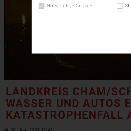
Notwendige Cookies
St
LANDKREIS CHAM/SC
WASSER UND AUTOS 
KATASTROPHENFALL 
30. Juni 2026 12:40