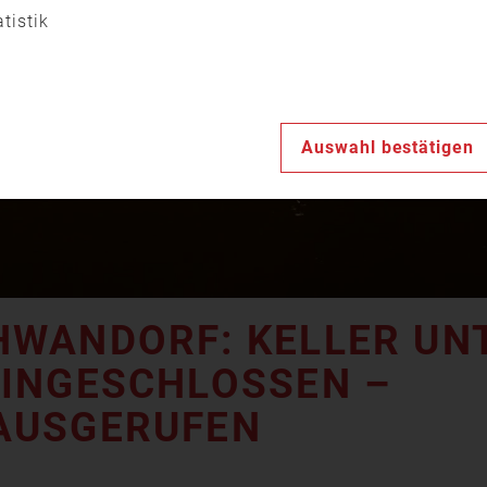
Video
atistik
abspiele
Auswahl bestätigen
HWANDORF: KELLER UN
EINGESCHLOSSEN –
AUSGERUFEN