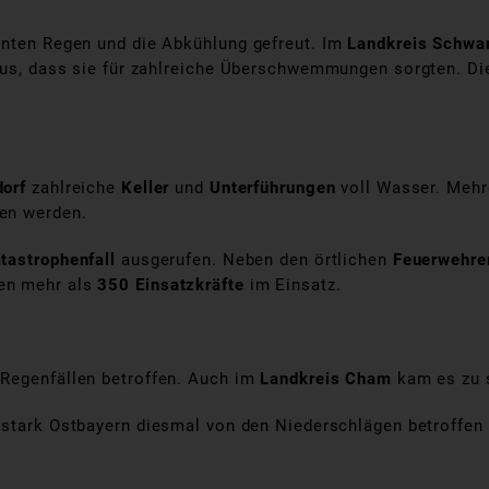
hnten Regen und die Abkühlung gefreut. Im
Landkreis Schwa
 aus, dass sie für zahlreiche Überschwemmungen sorgten. D
orf
zahlreiche
Keller
und
Unterführungen
voll Wasser. Meh
en werden.
tastrophenfall
ausgerufen. Neben den örtlichen
Feuerwehre
ren mehr als
350 Einsatzkräfte
im Einsatz.
 Regenfällen betroffen. Auch im
Landkreis Cham
kam es zu 
 stark Ostbayern diesmal von den Niederschlägen betroffen s