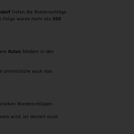
ndorf
fielen die Niederschläge
ie Folge waren mehr als
300
rere
Autos
blieben in den
n
unterstützte auch das
starken Niederschlägen.
ein wird, ist derzeit noch