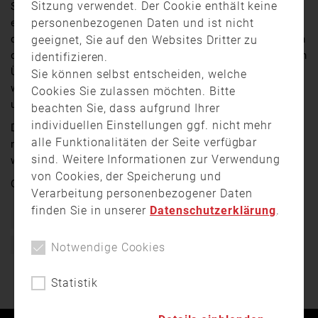
Sitzung verwendet. Der Cookie enthält keine
Samstagnachmittag eine Scheune abgebrannt. Durch
personenbezogenen Daten und ist nicht
einen Zeugen wurde gegen 15:40 Uhr Rauch im Bereich
des Dachstuhls gemeldet. Die Feuerwehrkräfte konnten
geeignet, Sie auf den Websites Dritter zu
das Feuer schnell unter Kontrolle bringen und somit ein
identifizieren.
Übergreifen auf die Nachbarhäuser verhindern. Verletzt
Sie können selbst entscheiden, welche
wurde niemand. Die Brandursache ist bis bislang noch
Cookies Sie zulassen möchten. Bitte
unklar.
beachten Sie, dass aufgrund Ihrer
individuellen Einstellungen ggf. nicht mehr
Die Höhe der Schadenssumme kann ebenfalls noch
alle Funktionalitäten der Seite verfügbar
nicht genannt werden. Die Kripo Ingolstadt hat die
sind. Weitere Informationen zur Verwendung
weiteren Ermittlungen zur Brandursache übernommen.
von Cookies, der Speicherung und
Quelle:
TV Ingolstadt
Verarbeitung personenbezogener Daten
finden Sie in unserer
Datenschutzerklärung
.
Bayern
Brand
Einsatz
Feuerwehr
Freiwillige Feuerwehr
Notwendige Cookies
Statistik