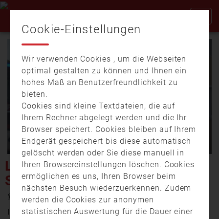
Cookie-Einstellungen
Wir verwenden Cookies , um die Webseiten
optimal gestalten zu können und Ihnen ein
hohes Maß an Benutzerfreundlichkeit zu
bieten.
Cookies sind kleine Textdateien, die auf
Video
Ihrem Rechner abgelegt werden und die Ihr
Browser speichert. Cookies bleiben auf Ihrem
Endgerät gespeichert bis diese automatisch
gelöscht werden oder Sie diese manuell in
abspi
LANDKREIS EICHSTÄTT:
Ihren Browsereinstellungen löschen. Cookies
ermöglichen es uns, Ihren Browser beim
SCHEUNE ABGEBRANNT
nächsten Besuch wiederzuerkennen. Zudem
21. Juni 2021 20:03
werden die Cookies zur anonymen
statistischen Auswertung für die Dauer einer
Im Altmannsteiner Ortsteil Breitenhill ist am