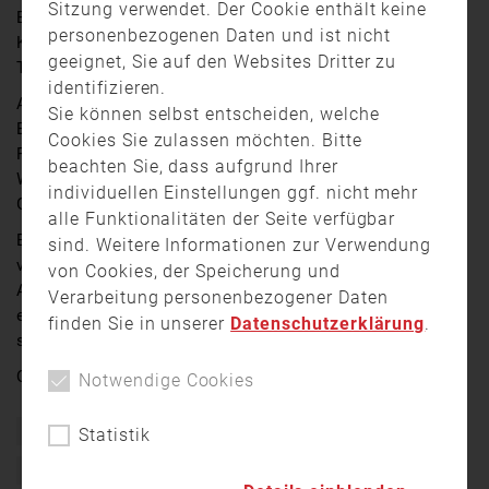
Sitzung verwendet. Der Cookie enthält keine
Ein Feuer in Steinwiesen im oberfränkischen Landkreis
personenbezogenen Daten und ist nicht
Kronach forderte am Mittwoch Nachmittag ein
geeignet, Sie auf den Websites Dritter zu
Todesopfer.
identifizieren.
Am späten Nachmittag des 5. April wurden die
Sie können selbst entscheiden, welche
Einsatzkräfte alarmiert. Beim Eintreffen der
Cookies Sie zulassen möchten. Bitte
Rettungskräfte am Anwesen brannte es in der als
beachten Sie, dass aufgrund Ihrer
Werkstatt genutzten Scheune mit Lagerraum und
individuellen Einstellungen ggf. nicht mehr
Garage bereits lichterloh.
alle Funktionalitäten der Seite verfügbar
Bereits zu diesem Zeitpunkt wurde eine Person
sind. Weitere Informationen zur Verwendung
vermisst. Feuerwehrmänner mit schwerem
von Cookies, der Speicherung und
Atemschutzgerät machten sich auf die Suche nach
Verarbeitung personenbezogener Daten
einem vermissten Bewohner und entdeckten kurze Zeit
finden Sie in unserer
Datenschutzerklärung
.
später eine Leiche im Gebäude.
Quelle:
TV Oberfranken
Notwendige Cookies
Brand
Feuer
Feuerwehr
Flammen
Gefahr
Statistik
Kronach
Oberfranken
Steinwiesen
Todesopfer