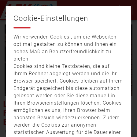
Cookie-Einstellungen
Wir verwenden Cookies , um die Webseiten
optimal gestalten zu können und Ihnen ein
hohes Maß an Benutzerfreundlichkeit zu
bieten.
Cookies sind kleine Textdateien, die auf
Video
Ihrem Rechner abgelegt werden und die Ihr
Browser speichert. Cookies bleiben auf Ihrem
Endgerät gespeichert bis diese automatisch
gelöscht werden oder Sie diese manuell in
abspi
LANDKREIS KRONACH:
Ihren Browsereinstellungen löschen. Cookies
ermöglichen es uns, Ihren Browser beim
FLAMMENINFERNO FORDERT
nächsten Besuch wiederzuerkennen. Zudem
EIN TODESOPFER
werden die Cookies zur anonymen
6. April 2017 19:20
statistischen Auswertung für die Dauer einer