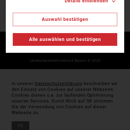
Details einblenden
TV Oberfranken
tvbayern.de
TVO
Auswahl bestätigen
Alle auswählen und bestätigen
Kontakt
Impressum
Datenschutz
Landesfeuerwehrverband Bayern © 2026
In unserer
Datenschutzerklärung
beschreiben wir
den Einsatz von Cookies auf unserer Webseite.
Cookies dienen u.a. zur laufenden Optimierung
unseres Services. Durch Klick auf OK stimmen
Sie der Verwendung von Cookies auf dieser
Webseite zu.
OK