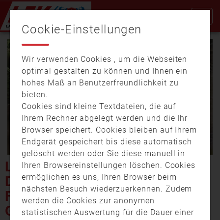
Cookie-Einstellungen
Wir verwenden Cookies , um die Webseiten
optimal gestalten zu können und Ihnen ein
hohes Maß an Benutzerfreundlichkeit zu
bieten.
Cookies sind kleine Textdateien, die auf
Video
Ihrem Rechner abgelegt werden und die Ihr
Browser speichert. Cookies bleiben auf Ihrem
Endgerät gespeichert bis diese automatisch
gelöscht werden oder Sie diese manuell in
abspi
LANDKREIS NEUSTADT AN
Ihren Browsereinstellungen löschen. Cookies
ermöglichen es uns, Ihren Browser beim
DER WALDNAAB:
nächsten Besuch wiederzuerkennen. Zudem
FEUERWEHRÜBUNG ZU
werden die Cookies zur anonymen
GEFAHREN EINES ÖL-LECKS
statistischen Auswertung für die Dauer einer