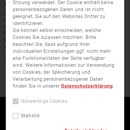
Sitzung verwendet. Der Cookie enthält keine
23. Mai 2022 22:52
personenbezogenen Daten und ist nicht
Damit die Feuerwehrler für die Einsätze gut gerüstet
geeignet, Sie auf den Websites Dritter zu
sind, sind Übungen unter Realbedingungen sehr wichtig.
identifizieren.
Den Ernstfall haben am Wochenende auch
Sie können selbst entscheiden, welche
Einsatzkräfte aus dem Landkreis Neustadt an der
Cookies Sie zulassen möchten. Bitte
Waldnaab geübt – konkret ging es dabei um die
beachten Sie, dass aufgrund Ihrer
Gefahren eines Öl-Lecks.
individuellen Einstellungen ggf. nicht mehr
Quelle:
Oberpfalz TV
alle Funktionalitäten der Seite verfügbar
sind. Weitere Informationen zur Verwendung
Bayern
Feuerwehr
Freiwillige Feuerwehr
Übung
von Cookies, der Speicherung und
Verarbeitung personenbezogener Daten
finden Sie in unserer
Datenschutzerklärung
.
Notwendige Cookies
Kontakt
Impressum
Datenschutz
Statistik
Landesfeuerwehrverband Bayern © 2026