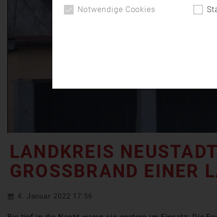
Notwendige Cookies
St
LANDKREIS NEUSTADT
GROSSBRAND EINER L
4. Januar 2022 17:56