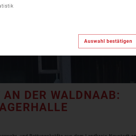
Video
atistik
abspiele
Auswahl bestätigen
 AN DER WALDNAAB:
AGERHALLE