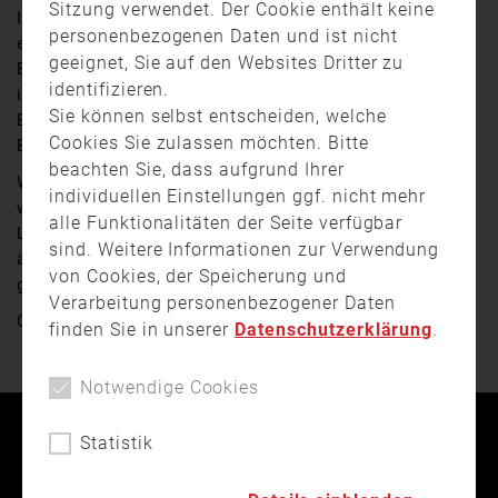
Sitzung verwendet. Der Cookie enthält keine
In einem Waldstück bei Wendelstein, Landkreis Roth,
personenbezogenen Daten und ist nicht
entdeckten Luftbeobachter gestern Abend einen Brand.
geeignet, Sie auf den Websites Dritter zu
Eine Fläche von ca. 1000 Quadratmetern stand
identifizieren.
innerhalb kürzester Zeit in Flammen. Etwa 100
Sie können selbst entscheiden, welche
Einsatzkräfte der umliegenden Feuerwehren hatten den
Cookies Sie zulassen möchten. Bitte
Brand nach rund drei Stunden gelöscht.
beachten Sie, dass aufgrund Ihrer
Weil der Wald aktuell besonders ausgetrocknet ist,
individuellen Einstellungen ggf. nicht mehr
werden in Mittelfranken noch bis Sonntag
alle Funktionalitäten der Seite verfügbar
Luftbeobachtungen durchgeführt. Die Polizei bittet um
sind. Weitere Informationen zur Verwendung
äußerste Vorsicht mit allem was noch brennen oder
von Cookies, der Speicherung und
glühen könnte, wie etwa Zigarettenkippen.
Verarbeitung personenbezogener Daten
Quelle:
Franken Fernsehen
finden Sie in unserer
Datenschutzerklärung
.
Notwendige Cookies
Kontakt
Impressum
Datenschutz
Statistik