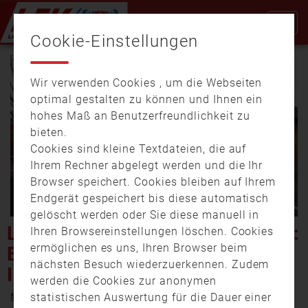
Cookie-Einstellungen
Wir verwenden Cookies , um die Webseiten
optimal gestalten zu können und Ihnen ein
hohes Maß an Benutzerfreundlichkeit zu
bieten.
Cookies sind kleine Textdateien, die auf
Video
Ihrem Rechner abgelegt werden und die Ihr
Browser speichert. Cookies bleiben auf Ihrem
Endgerät gespeichert bis diese automatisch
gelöscht werden oder Sie diese manuell in
abspi
LANDKREIS TIRSCHENREUTH:
Ihren Browsereinstellungen löschen. Cookies
ermöglichen es uns, Ihren Browser beim
BRAND EINES DACHSTUHLS
nächsten Besuch wiederzuerkennen. Zudem
IN WALDERSHOF
werden die Cookies zur anonymen
8. Dezember 2020 20:02
statistischen Auswertung für die Dauer einer