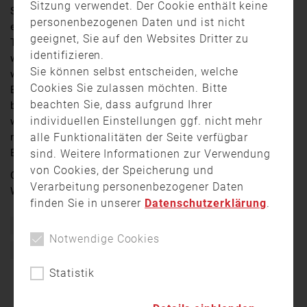
Sitzung verwendet. Der Cookie enthält keine
Schlimmeres verhindern konnte die Feuerwehr bei
personenbezogenen Daten und ist nicht
einem Brand gestern in Waldershof im Landkreis
geeignet, Sie auf den Websites Dritter zu
Tirschenreuth. Im Dachstuhl eines Einfamilienhauses
identifizieren.
war kurz vor 14 Uhr ein Feuer ausgebrochen. Ursache
Sie können selbst entscheiden, welche
war wohl ein defektes Akku-Ladegerät. Die
Cookies Sie zulassen möchten. Bitte
Einsatzkräfte aus von vier umliegenden Feuerwehren
beachten Sie, dass aufgrund Ihrer
brachten den Brand schnell unter Kontrolle. Menschen
individuellen Einstellungen ggf. nicht mehr
wurden nicht verletzt. Der Sachschaden beläuft sich
alle Funktionalitäten der Seite verfügbar
nach ersten Schätzungen der Polizei auf etwa 10.000
Euro.
sind. Weitere Informationen zur Verwendung
von Cookies, der Speicherung und
Quelle:
Oberpfalz TV
/ Videoreporter: Roland
Verarbeitung personenbezogener Daten
Wellenhöfer
finden Sie in unserer
Datenschutzerklärung
.
Bayern
Brand
Einsatz
Feuer
Feuerwehr
Notwendige Cookies
Freiwillige Feuerwehr
Statistik