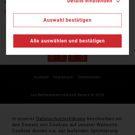
Details einblenden
sechsstelligen Bereich.
Quelle:
TV Mainfranken
Auswahl bestätigen
Bayern
Brand
Einsatz
Feuerwehr
Freiwillige Feuerwehr
Alle auswählen und bestätigen
Kontakt
Impressum
Datenschutz
Landesfeuerwehrverband Bayern © 2026
In unserer
Datenschutzerklärung
beschreiben wir
den Einsatz von Cookies auf unserer Webseite.
Cookies dienen u.a. zur laufenden Optimierung