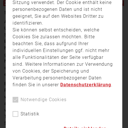
ERSCHWERT LÖSCHARBEITEN
Sitzung verwendet. Der Cookie enthält keine
personenbezogenen Daten und ist nicht
6. Mai 2021 21:23
geeignet, Sie auf den Websites Dritter zu
Am Mittwochabend wurde die Feuerwehr gegen 18.30
identifizieren.
Uhr zu einem Dachstuhlbrand in der Heidingsfelder
Sie können selbst entscheiden, welche
Straße in Winterhausen gerufen. Die rund 130
Cookies Sie zulassen möchten. Bitte
Einsatzkräfte hatten die Flammen, die aus dem
beachten Sie, dass aufgrund Ihrer
Nebengebäude schlugen, schnell unter Kontrolle. Das
individuellen Einstellungen ggf. nicht mehr
größere Problem stellte sich bei den
alle Funktionalitäten der Seite verfügbar
Nachlöscharbeiten, denn die Isolierung des Dachstuhls
sind. Weitere Informationen zur Verwendung
sowie die angebrachte Photovoltaik-Anlage
von Cookies, der Speicherung und
erschwerten die Arbeiten erheblich.
Verarbeitung personenbezogener Daten
Bei dem Brand erlitt ein Anwohner eine leichte
finden Sie in unserer
Datenschutzerklärung
.
Rauchgasvergiftung und musste vor Ort behandelt
werden. Weitere Bewohner konnten das angrenzende,
Notwendige Cookies
aber stark beschädigte Wohnhaus rechtzeitig
verlassen. Die Brandursache ist noch unklar und nun
Statistik
Teil der Ermittlungen der Kriminalpolizei Würzburg. Der
Sachschaden liegt ersten Schätzungen zufolge im