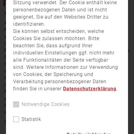
PROSSELSHEIM
Sitzung verwendet. Der Cookie enthält keine
personenbezogenen Daten und ist nicht
21. Januar 2021 18:04
geeignet, Sie auf den Websites Dritter zu
Am Donnerstag ist es kurz vor einem Bahnübergang bei
identifizieren.
Prosselsheim im Landkreis Würzburg zu einem
Sie können selbst entscheiden, welche
schweren Verkehrsunfall gekommen. Ersten
Cookies Sie zulassen möchten. Bitte
Informationen zufolge wollte ein Pkw-Fahrer eine
beachten Sie, dass aufgrund Ihrer
Fahrzeugkolonne überholen. Dabei geriet der Wagen ins
individuellen Einstellungen ggf. nicht mehr
Schleudern, krachte in ein entgegenkommendes
alle Funktionalitäten der Seite verfügbar
Fahrzeug und kam danach auf einer Böschung zum
sind. Weitere Informationen zur Verwendung
stehen. Ein Insasse des überholenden Pkw sowie ein
von Cookies, der Speicherung und
Insasse des anderen beteiligten Wagens wurden dabei
Verarbeitung personenbezogener Daten
in den Fahrzeugen eingeklemmt. Beide wurden von der
finden Sie in unserer
Datenschutzerklärung
.
Feuerwehr befreit und schwer verletzt in eine Klinik
gebracht. Eine dritte Person, mittelschwer verletzte
Notwendige Cookies
Person, konnte sich selbst befreien. Auch diese kam in
eine Klinik.
Statistik
Quelle:
TV Mainfranken