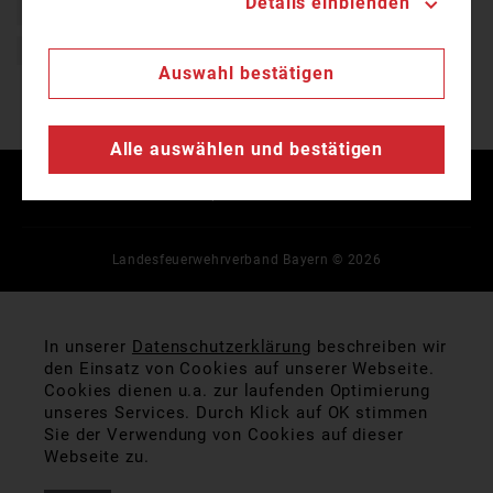
Details einblenden
Bayern
Einsatz
Feuerwehr
Freiwillige Feuerwehr
Verkehrsunfall
Auswahl bestätigen
Alle auswählen und bestätigen
Kontakt
Impressum
Datenschutz
Landesfeuerwehrverband Bayern © 2026
In unserer
Datenschutzerklärung
beschreiben wir
den Einsatz von Cookies auf unserer Webseite.
Cookies dienen u.a. zur laufenden Optimierung
unseres Services. Durch Klick auf OK stimmen
Sie der Verwendung von Cookies auf dieser
Webseite zu.