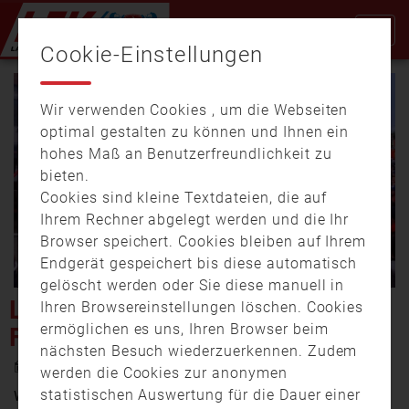
Cookie-Einstellungen
Wir verwenden Cookies , um die Webseiten
optimal gestalten zu können und Ihnen ein
hohes Maß an Benutzerfreundlichkeit zu
bieten.
Cookies sind kleine Textdateien, die auf
Video
Ihrem Rechner abgelegt werden und die Ihr
Browser speichert. Cookies bleiben auf Ihrem
Endgerät gespeichert bis diese automatisch
gelöscht werden oder Sie diese manuell in
abspi
LANGE NACHT DER
Ihren Browsereinstellungen löschen. Cookies
ermöglichen es uns, Ihren Browser beim
FEUERWEHR IN DILLINGEN
nächsten Besuch wiederzuerkennen. Zudem
27. September 2022 17:26
werden die Cookies zur anonymen
statistischen Auswertung für die Dauer einer
Wenn es brennt, wenn ein Unfall passiert oder wenn