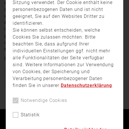
Sitzung verwendet. Der Cookie enthält keine
alles unter Wasser steht, dann kommt die Feuerwehr,
personenbezogenen Daten und ist nicht
zu jeder Tages und Nachtzeit 365 Tage im Jahr. Aber
auch die Information und Prävention ist eine wichtige
geeignet, Sie auf den Websites Dritter zu
Aufgabe. Am Wochenende in Dillingen stand genau das
identifizieren.
im Mittelpunkt bei der langen Nacht der Feuerwehr. Da
Sie können selbst entscheiden, welche
ging es darum, zu zeigen, wie die Feuerwehr arbeitet
Cookies Sie zulassen möchten. Bitte
und auch Nachwuchskräften die ehrenamtlich Arbeit
beachten Sie, dass aufgrund Ihrer
schmackhaft zu machen.
individuellen Einstellungen ggf. nicht mehr
alle Funktionalitäten der Seite verfügbar
Quelle:
augsburg.tv
sind. Weitere Informationen zur Verwendung
von Cookies, der Speicherung und
Bayern
Feuerwehr
Freiwillige Feuerwehr
Verarbeitung personenbezogener Daten
Helfen ist Trumpf
Lange Nacht der Feuerwehr
finden Sie in unserer
Datenschutzerklärung
.
Notwendige Cookies
Statistik
Kontakt
Impressum
Datenschutz