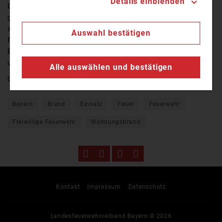
Details einblenden
Ludwigstraße war während des Einsatzes komplett
gesperrt. Der Sachschaden wird sich ungefähr im
sechsstelligen Bereich bewegen. Die Trennfurter
Auswahl bestätigen
Feuerwehr wurde durch die Feuerwehr aus Röllfeld,
Erlenbach, Elsenfeld, und durch die Werkfeuerwehr
unterstützt.
Alle auswählen und bestätigen
Quelle:
TV Mainfranken
Bayern
Brand
Einsatz
Feuer
Feuerwehr
Freiwillige Feuerwehr
Wohnungsbrand
Kontakt
Impressum
Datenschutz
Landesfeuerwehrverband Bayern © 2026