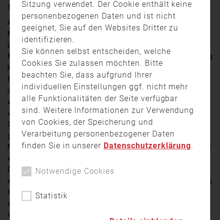
Sitzung verwendet. Der Cookie enthält keine
22. März 2024 17:45
personenbezogenen Daten und ist nicht
Am vergangenen Donnerstagabend um 22 Uhr, kam ein
geeignet, Sie auf den Websites Dritter zu
Mann bei einem Wohnungsbrand in Klingenberg ums
identifizieren.
Leben. Nachdem es im Dachgeschoss eines
Sie können selbst entscheiden, welche
Mehrfamilienhauses zu einer starken Rauchentwicklung
Cookies Sie zulassen möchten. Bitte
kam, wurde die Feuerwehr, die Polizei und der
beachten Sie, dass aufgrund Ihrer
Rettungsdienst alarmiert. Mit Atemschutzmasken
individuellen Einstellungen ggf. nicht mehr
drangen die Feuerwehrkräfte in das Gebäude vor,
alle Funktionalitäten der Seite verfügbar
während über die Drehleiter bereits ein Löschangriff
sind. Weitere Informationen zur Verwendung
vorgenommen wurde. Während den Lösch- und
von Cookies, der Speicherung und
Suchmaßnahmen, wurde der Mann in den Räumen
Verarbeitung personenbezogener Daten
gefunden und ins Freie gebracht, dort konnte der
finden Sie in unserer
Datenschutzerklärung
.
Notarzt jedoch nur noch den Tod feststellen. Das Feuer
wurde schnell unter Kontrolle gebracht und abgelöscht.
Die Nachlöscharbeiten zogen sich dann jedoch noch
Notwendige Cookies
eine längere Zeit hin. Dabei musste die Dachabdeckung
teilweise geöffnet werden, damit die Glut gelöscht
Statistik
werden konnte. Warum es zu dem Brand in der
Weingartenstraße kam, steht noch nicht fest. Die