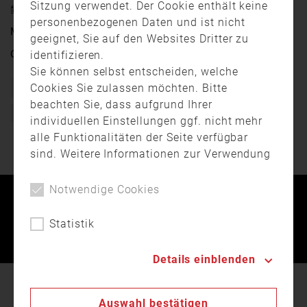
Sitzung verwendet. Der Cookie enthält keine
1. August 2023 15:30
personenbezogenen Daten und ist nicht
Mein Landkreis Amberg-Sulzbach vom 21. August 2023
geeignet, Sie auf den Websites Dritter zu
Quelle:
OTV
identifizieren.
Sie können selbst entscheiden, welche
Cookies Sie zulassen möchten. Bitte
Ausrüstung
Bayern
Drohne
Feuerwehr
beachten Sie, dass aufgrund Ihrer
Freiwillige Feuerwehr
Oberpfalz
Oberpfalz TV
OTV
individuellen Einstellungen ggf. nicht mehr
alle Funktionalitäten der Seite verfügbar
sind. Weitere Informationen zur Verwendung
von Cookies, der Speicherung und
Verarbeitung personenbezogener Daten
Notwendige Cookies
finden Sie in unserer
Datenschutzerklärung
.
Kontakt
Impressum
Datenschutz
Statistik
Landesfeuerwehrverband Bayern © 2026
Details einblenden
In unserer
Datenschutzerklärung
beschreiben wir
Auswahl bestätigen