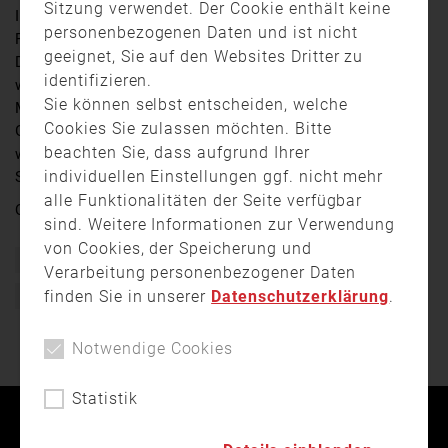
Sitzung verwendet. Der Cookie enthält keine
In einem Geschäftshaus an der Sonnenstraße ist ein
personenbezogenen Daten und ist nicht
Feuer ausgebrochen. Zwei Personen mussten mit der
geeignet, Sie auf den Websites Dritter zu
Drehleiter aus dem Gebäude in Sicherheit gebracht
identifizieren.
werden. Betroffen waren aber weitaus mehr
Sie können selbst entscheiden, welche
Münchnerinnen und Münchner. Denn wegen dem
Cookies Sie zulassen möchten. Bitte
Großeinsatz mussten mehrere Straßen gesperrt
beachten Sie, dass aufgrund Ihrer
werden, was zu einem Verkehrschaos rund um den
individuellen Einstellungen ggf. nicht mehr
Stachus geführt hat.
alle Funktionalitäten der Seite verfügbar
Quelle:
muenchen.tv
sind. Weitere Informationen zur Verwendung
von Cookies, der Speicherung und
Bayern
Brand
Einsatz
Feuerwehr
Verarbeitung personenbezogener Daten
finden Sie in unserer
Datenschutzerklärung
.
Freiwillige Feuerwehr
Notwendige Cookies
Statistik
Kontakt
Impressum
Datenschutz