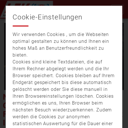
Cookie-Einstellungen
Wir verwenden Cookies , um die Webseiten
optimal gestalten zu können und Ihnen ein
hohes Maß an Benutzerfreundlichkeit zu
bieten.
Cookies sind kleine Textdateien, die auf
Video
Ihrem Rechner abgelegt werden und die Ihr
Browser speichert. Cookies bleiben auf Ihrem
Endgerät gespeichert bis diese automatisch
gelöscht werden oder Sie diese manuell in
abspi
NEUBÄU AM SEE: 12.000
Ihren Browsereinstellungen löschen. Cookies
ermöglichen es uns, Ihren Browser beim
QUADRATMETER WALD IN
nächsten Besuch wiederzuerkennen. Zudem
FLAMMEN – HUBSCHRAUBER
werden die Cookies zur anonymen
IM EINSATZ
statistischen Auswertung für die Dauer einer