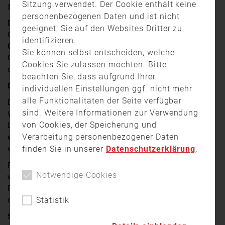
Sitzung verwendet. Der Cookie enthält keine
28. Mai 2026 14:31
personenbezogenen Daten und ist nicht
Bei einem
Waldbrand bei Neubäu am See
im Landkreis
geeignet, Sie auf den Websites Dritter zu
Cham sind am Mittwochabend rund
12.000
identifizieren.
Quadratmeter Waldfläche
in Brand geraten. Der
Sie können selbst entscheiden, welche
Großeinsatz forderte zahlreiche Einsatzkräfte und
Cookies Sie zulassen möchten. Bitte
dauerte bis nach Mitternacht.
beachten Sie, dass aufgrund Ihrer
Dichter Rauch und meterhohe Flammen
individuellen Einstellungen ggf. nicht mehr
alle Funktionalitäten der Seite verfügbar
Das Feuer brach in einem schwer zugänglichen
sind. Weitere Informationen zur Verwendung
Waldstück neben dem Bahnhof in Neubäu am See aus.
von Cookies, der Speicherung und
Dichter Rauch sowie bis zu zwei Meter hohe Flammen
Verarbeitung personenbezogener Daten
erschwerten die Löscharbeiten erheblich. Zusätzlich
finden Sie in unserer
Datenschutzerklärung
.
wurde das Feuer durch starken Wind weiter angefacht.
Rund
260 Einsatzkräfte
, darunter auch die
Bergwacht
,
Notwendige Cookies
waren vor Ort im Einsatz. Unterstützt wurden die
Feuerwehren von Landwirten sowie Hubschraubern aus
Statistik
der Luft.
Straße zeitweise gesperrt