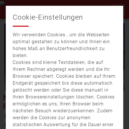
Cookie-Einstellungen
Wir verwenden Cookies , um die Webseiten
optimal gestalten zu können und Ihnen ein
hohes Maß an Benutzerfreundlichkeit zu
bieten.
Cookies sind kleine Textdateien, die auf
Video
Ihrem Rechner abgelegt werden und die Ihr
Browser speichert. Cookies bleiben auf Ihrem
Endgerät gespeichert bis diese automatisch
gelöscht werden oder Sie diese manuell in
abspi
NEUE DREHLEITER FÜR DIE
Ihren Browsereinstellungen löschen. Cookies
ermöglichen es uns, Ihren Browser beim
FEUERWEHR POCKING
nächsten Besuch wiederzuerkennen. Zudem
11. Juni 2024 19:01
werden die Cookies zur anonymen
statistischen Auswertung für die Dauer einer
Großer Empfang vor dem Feuerwehrhaus in Pocking.