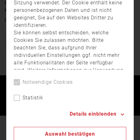
Sitzung verwendet. Der Cookie enthält keine
Die neue Drehleiter, die künftig zum Einsatz kommt,
personenbezogenen Daten und ist nicht
kam an.
geeignet, Sie auf den Websites Dritter zu
Quelle:
Niederbayern TV Passau
identifizieren.
Sie können selbst entscheiden, welche
Bayern
Drehleiter
Feuerwehr
Feuerwehrfahrzeug
Cookies Sie zulassen möchten. Bitte
beachten Sie, dass aufgrund Ihrer
Freiwillige Feuerwehr
individuellen Einstellungen ggf. nicht mehr
alle Funktionalitäten der Seite verfügbar
sind. Weitere Informationen zur Verwendung
von Cookies, der Speicherung und
Notwendige Cookies
Verarbeitung personenbezogener Daten
Kontakt
Impressum
Datenschutz
finden Sie in unserer
Datenschutzerklärung
.
Statistik
Landesfeuerwehrverband Bayern © 2026
Details einblenden
In unserer
Datenschutzerklärung
beschreiben wir
Auswahl bestätigen
den Einsatz von Cookies auf unserer Webseite.