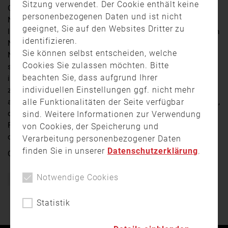
Sitzung verwendet. Der Cookie enthält keine
Gestern ist eine wichtige Entscheidung für die
personenbezogenen Daten und ist nicht
Notfallversorgung in der Region gefallen. Die neue
geeignet, Sie auf den Websites Dritter zu
Integrierte Leitstelle soll im nördlichen Stadtgebiet von
identifizieren.
Nürnberg entstehen. Von dort aus werden künftig
Sie können selbst entscheiden, welche
Notrufe und Einsätze für Nürnberg, Fürth und Erlangen
Cookies Sie zulassen möchten. Bitte
sowie die umliegenden Landkreise koordiniert. Damit
beachten Sie, dass aufgrund Ihrer
ist die Leitstelle für rund 1,2 Millionen Menschen
individuellen Einstellungen ggf. nicht mehr
zuständig. Der Bau soll bis zum Jahr 2030
alle Funktionalitäten der Seite verfügbar
abgeschlossen sein. Geplant ist ein moderner Komplex,
der die Zusammenarbeit von Feuerwehr und
sind. Weitere Informationen zur Verwendung
Rettungsdiensten weiter verbessern soll.
Kosten soll
von Cookies, der Speicherung und
die Leitstelle mehr als 73 Millionen Euro
.
Verarbeitung personenbezogener Daten
finden Sie in unserer
Datenschutzerklärung
.
Quelle:
Franken Fernsehen
Notwendige Cookies
Franken
Franken Fernsehen
ILS
Mittelfranken
Statistik