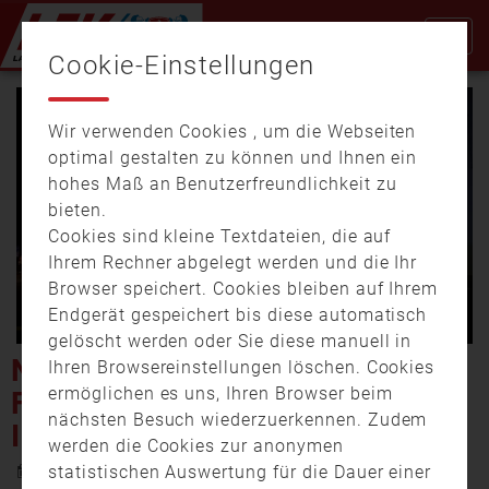
Cookie-Einstellungen
Wir verwenden Cookies , um die Webseiten
optimal gestalten zu können und Ihnen ein
hohes Maß an Benutzerfreundlichkeit zu
bieten.
Cookies sind kleine Textdateien, die auf
Video
Ihrem Rechner abgelegt werden und die Ihr
Browser speichert. Cookies bleiben auf Ihrem
Endgerät gespeichert bis diese automatisch
gelöscht werden oder Sie diese manuell in
abspi
NEUSTADT BEI COBURG:
Ihren Browsereinstellungen löschen. Cookies
ermöglichen es uns, Ihren Browser beim
FEUER LÖST GROSSEINSATZ I
nächsten Besuch wiederzuerkennen. Zudem
M KLINIKUM AUS
werden die Cookies zur anonymen
30. Dezember 2024 14:15
statistischen Auswertung für die Dauer einer