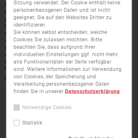
Sitzung verwendet. Der Cookie enthält keine
Ein Feuer ist am Sonntag (29. Dezember 2024) im
personenbezogenen Daten und ist nicht
Keller des Krankenhauses in Neustadt bei Coburg
geeignet, Sie auf den Websites Dritter zu
ausgebrochen. Gegen 3 Uhr 50 schlägt die
identifizieren.
Brandmeldeanlage des Klinikums Alarm. 28 Patienten
Sie können selbst entscheiden, welche
müssen daraufhin evakuiert und in umliegende Kliniken
Cookies Sie zulassen möchten. Bitte
verlegt werden. Feuerwehren aus dem Bereich Coburg
beachten Sie, dass aufgrund Ihrer
und Thüringen können den Brand löschen. Laut Polizei
individuellen Einstellungen ggf. nicht mehr
wird der Schaden auf etwa 50.000 Euro geschätzt. Die
alle Funktionalitäten der Seite verfügbar
Kriminalpolizei Coburg hat die Ermittlungen zur
Brandursache aufgenommen.
sind. Weitere Informationen zur Verwendung
von Cookies, der Speicherung und
Quelle:
TV Oberfranken
Verarbeitung personenbezogener Daten
finden Sie in unserer
Datenschutzerklärung
.
Bayern
Brand
Brandursache
Einsatz
Feuer
Feuerwehr
Freiwillige Feuerwehr
Krankenhaus
Notwendige Cookies
Polizei
Statistik