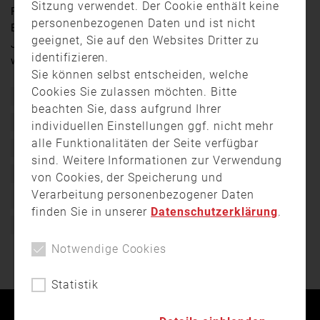
Sitzung verwendet. Der Cookie enthält keine
Rund 500 Teilnehmer beim 8. Oberpfalz-Cup des
personenbezogenen Daten und ist nicht
Bezirksfeuerwehrverbandes Schwandorf, der in diesem
geeignet, Sie auf den Websites Dritter zu
Jahr in Penting bei Neunburg vorm Wald ausgetragen
identifizieren.
wurde.
Sie können selbst entscheiden, welche
Cookies Sie zulassen möchten. Bitte
8. Oberpfalz-Cup
Bezirksfeuerwehrverband Schwandorf
beachten Sie, dass aufgrund Ihrer
Ehrenkreisbrandrat Siegfried Hammerer
individuellen Einstellungen ggf. nicht mehr
alle Funktionalitäten der Seite verfügbar
Feuerwehrwettbewerb
Freiwillige Feuerwehr Penting
sind. Weitere Informationen zur Verwendung
Löschaufbau
Neunburg vorm Wald – Penting
von Cookies, der Speicherung und
Verarbeitung personenbezogener Daten
Neunburger Bürgermeister Martin Briner
Oberpfalz
finden Sie in unserer
Datenschutzerklärung
.
Staffellauf
Wanderpokal
Notwendige Cookies
Statistik
Kontakt
Impressum
Datenschutz