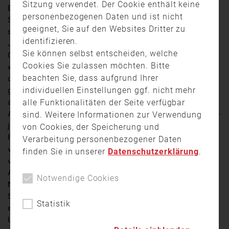
Sitzung verwendet. Der Cookie enthält keine
Ein schwerer Verkehrsunfall hat sich am Montag in
personenbezogenen Daten und ist nicht
Schweinfurt ereignet. Dabei wurde ein 16-jähriger
geeignet, Sie auf den Websites Dritter zu
schwer verletzt. Nach Angaben der Polizei war der
identifizieren.
Jugendliche mit seinem E-Scooter auf dem Radweg der
Sie können selbst entscheiden, welche
Carl-Zeiss-Straße unterwegs. Auf Höhe eines Imbisses
Cookies Sie zulassen möchten. Bitte
wollte er offenbar die Straßenseite wechseln und fuhr
beachten Sie, dass aufgrund Ihrer
dabei plötzlich über beide Fahrspuren. Während ein in
individuellen Einstellungen ggf. nicht mehr
gleicher Richtung fahrender Pkw noch rechtzeitig
alle Funktionalitäten der Seite verfügbar
ausweichen konnte, hatte ein entgegenkommender
Autofahrer keine Möglichkeit mehr zu bremsen. Der 38-
sind. Weitere Informationen zur Verwendung
jährige erfasste den Jugendlichen mit seinem
von Cookies, der Speicherung und
Fahrzeug. Der 16-Jährige stürzte auf die Fahrbahn und
Verarbeitung personenbezogener Daten
verlor zwischenzeitlich das Bewusstsein. Ein Notarzt
finden Sie in unserer
Datenschutzerklärung
.
versorgte den Verletzten noch an der Unfallstelle.
Anschließend wurde er in ein Krankenhaus gebracht.
Notwendige Cookies
Nach aktuellem Stand besteht keine Lebensgefahr. Die
Schweinfurter Polizei nahm den Unfall gemeinsam mit
Statistik
einem Sachverständigen auf um die genaue
Unfallursache zu klären. Während der Unfallaufnahme