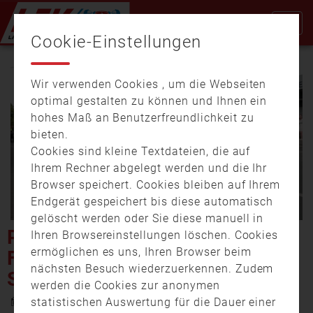
Cookie-Einstellungen
Wir verwenden Cookies , um die Webseiten
optimal gestalten zu können und Ihnen ein
hohes Maß an Benutzerfreundlichkeit zu
bieten.
Cookies sind kleine Textdateien, die auf
Video
Ihrem Rechner abgelegt werden und die Ihr
Browser speichert. Cookies bleiben auf Ihrem
Endgerät gespeichert bis diese automatisch
gelöscht werden oder Sie diese manuell in
abspi
PKW ERFASST E-SCOOTER-
Ihren Browsereinstellungen löschen. Cookies
ermöglichen es uns, Ihren Browser beim
FAHRER – 16-JÄHRIGER
nächsten Besuch wiederzuerkennen. Zudem
SCHWER VERLETZT
werden die Cookies zur anonymen
9. Juni 2026 17:00
statistischen Auswertung für die Dauer einer