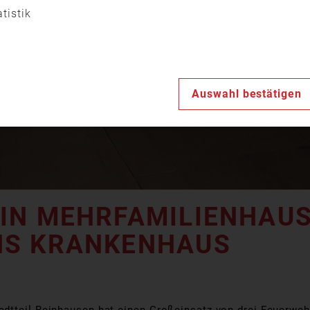
Video
atistik
abspiele
Auswahl bestätigen
IN MEHRFAMILIENHAUS
NS KRANKENHAUS