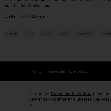
Ein Brand in einem Mehrfamilienhaus im Regensburger St
mussten ins Krankenhaus.
Quelle:
TVA Ostbayern
Bayern
Brand
Einsatz
Feuer
Feuerwehr
Freiwi
Kontakt
Impressum
Datenschutz
In unserer
Datenschutzerklärung
beschrei
laufenden Optimierung unseres Services
zu.