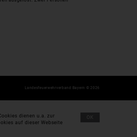
hren ausgelöst. Zwei Personen
Landesfeuerwehrverband Bayern © 2026
ookies dienen u.a. zur
OK
okies auf dieser Webseite