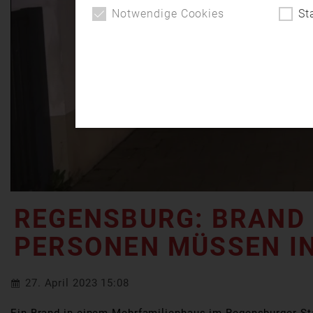
Notwendige Cookies
St
REGENSBURG: BRAND 
PERSONEN MÜSSEN I
27. April 2023 15:08