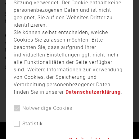
Sitzung verwendet. Der Cookie enthält keine
8. September 2025 14:20
personenbezogenen Daten und ist nicht
Seit Sonntag versuchen jetzt die Feuerwehren von
geeignet, Sie auf den Websites Dritter zu
Manching und vom benachbarten Airbuswerk sowie das
identifizieren.
Technische Hilfswerk, den Weiher und vor allem die
Sie können selbst entscheiden, welche
Fische darin zu retten. Sehr viele sind bereits verendet,
Cookies Sie zulassen möchten. Bitte
darunter 30-jährige Welse. Auch die übrigen Tiere und
beachten Sie, dass aufgrund Ihrer
Pflanzen drohen zu ersticken, der Weiher ist kollabiert,
individuellen Einstellungen ggf. nicht mehr
weil das Wasser zu wenig Sauerstoff enthält.
alle Funktionalitäten der Seite verfügbar
Quelle:
TV Ingolstadt
sind. Weitere Informationen zur Verwendung
von Cookies, der Speicherung und
Bayern
Einsatz
Feuerwehr
Freiwillige Feuerwehr
Verarbeitung personenbezogener Daten
finden Sie in unserer
Datenschutzerklärung
.
THW
Umwelt
Notwendige Cookies
Statistik
Kontakt
Impressum
Datenschutz