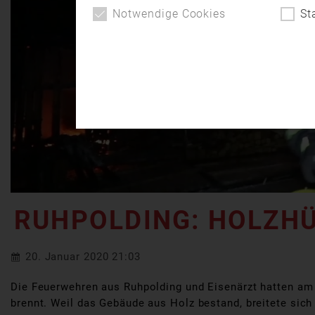
Notwendige Cookies
St
RUHPOLDING: HOLZHÜ
20. Januar 2020 21:03
Die Feuerwehren aus Ruhpolding und Eisenärzt hatten am S
brennt. Weil das Gebäude aus Holz bestand, breitete sich