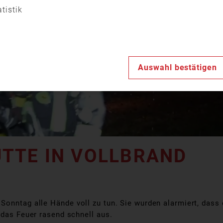
Video
atistik
abspiele
Auswahl bestätigen
TTE IN VOLLBRAND
onntag alle Hände voll zu tun. Sie wurden alarmiert, dass 
 das Feuer rasend schnell aus.